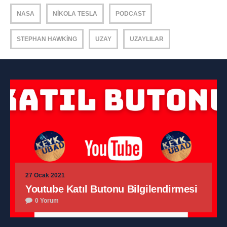
NASA
NIKOLA TESLA
PODCAST
STEPHAN HAWKING
UZAY
UZAYLILAR
27 Ocak 2021
Youtube Katıl Butonu Bilgilendirmesi
0 Yorum