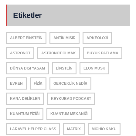
Etiketler
ALBERT EINSTEIN
ANTIK MISIR
ARKEOLOJI
ASTRONOT
ASTRONOT OLMAK
BÜYÜK PATLAMA
DÜNYA DIŞI YAŞAM
EINSTEIN
ELON MUSK
EVREN
FIZIK
GERÇEKLIK NEDIR
KARA DELIKLER
KEYKUBAD PODCAST
KUANTUM FIZIĞI
KUANTUM MEKANIĞI
LARAVEL HELPER CLASS
MATRIX
MICHIO KAKU