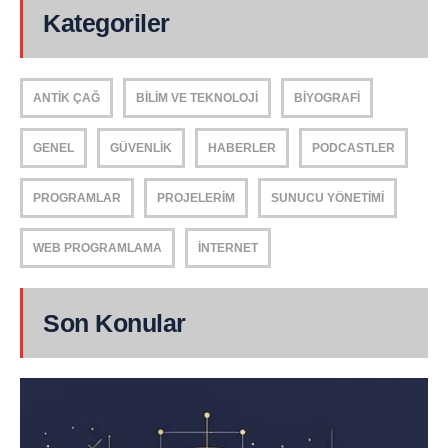
Kategoriler
ANTIK ÇAĞ
BILIM VE TEKNOLOJI
BIYOGRAFI
GENEL
GÜVENLIK
HABERLER
PODCASTLER
PROGRAMLAR
PROJELERIM
SUNUCU YÖNETIMI
WEB PROGRAMLAMA
İNTERNET
Son Konular