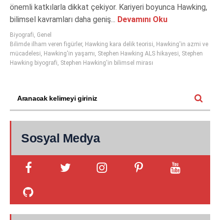
önemli katkılarla dikkat çekiyor. Kariyeri boyunca Hawking,
bilimsel kavramları daha geniş...
Devamını Oku
Biyografi
,
Genel
Bilimde ilham veren figürler
,
Hawking kara delik teorisi
,
Hawking'in azmi ve
mücadelesi
,
Hawking'in yaşamı
,
Stephen Hawking ALS hikayesi
,
Stephen
Hawking biyografi
,
Stephen Hawking'in bilimsel mirası
Sosyal Medya