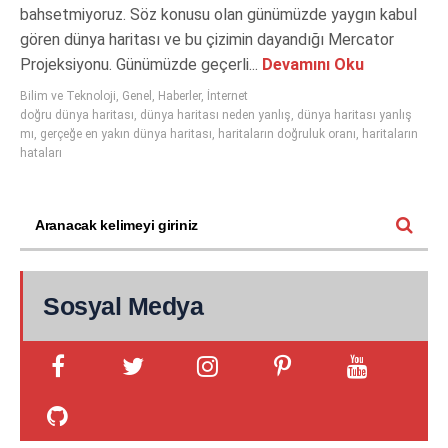
bahsetmiyoruz. Söz konusu olan günümüzde yaygın kabul
gören dünya haritası ve bu çizimin dayandığı Mercator
Projeksiyonu. Günümüzde geçerli...
Devamını Oku
Bilim ve Teknoloji
,
Genel
,
Haberler
,
İnternet
doğru dünya haritası
,
dünya haritası neden yanlış
,
dünya haritası yanlış
mı
,
gerçeğe en yakın dünya haritası
,
haritaların doğruluk oranı
,
haritaların
hataları
Sosyal Medya