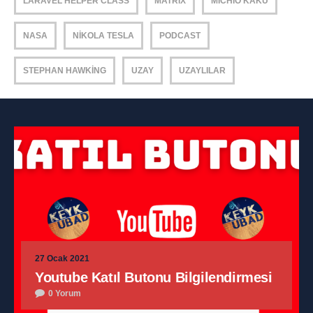
LARAVEL HELPER CLASS
MATRIX
MICHIO KAKU
NASA
NIKOLA TESLA
PODCAST
STEPHAN HAWKING
UZAY
UZAYLILAR
27 Ocak 2021
Youtube Katıl Butonu Bilgilendirmesi
0 Yorum