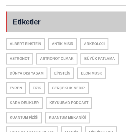
Etiketler
ALBERT EINSTEIN
ANTIK MISIR
ARKEOLOJI
ASTRONOT
ASTRONOT OLMAK
BÜYÜK PATLAMA
DÜNYA DIŞI YAŞAM
EINSTEIN
ELON MUSK
EVREN
FIZIK
GERÇEKLIK NEDIR
KARA DELIKLER
KEYKUBAD PODCAST
KUANTUM FIZIĞI
KUANTUM MEKANIĞI