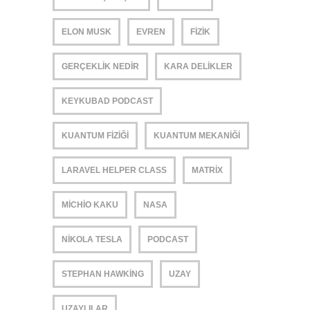
ELON MUSK
EVREN
FIZIK
GERÇEKLIK NEDIR
KARA DELIKLER
KEYKUBAD PODCAST
KUANTUM FIZIĞI
KUANTUM MEKANIĞI
LARAVEL HELPER CLASS
MATRIX
MICHIO KAKU
NASA
NIKOLA TESLA
PODCAST
STEPHAN HAWKING
UZAY
UZAYLILAR