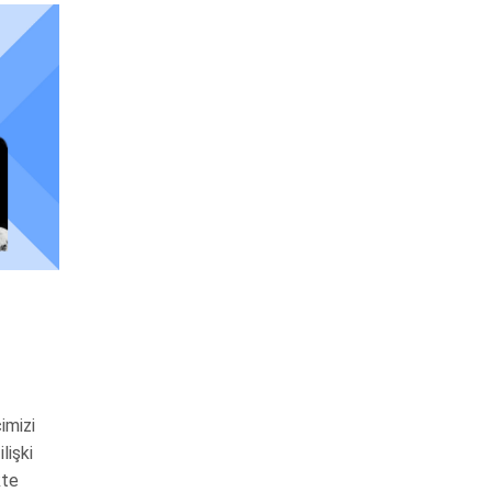
imizi
lişki
kte