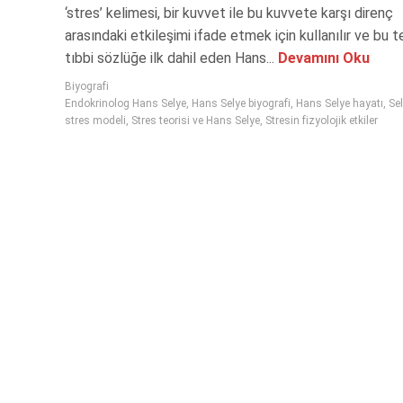
‘stres’ kelimesi, bir kuvvet ile bu kuvvete karşı direnç
arasındaki etkileşimi ifade etmek için kullanılır ve bu t
tıbbi sözlüğe ilk dahil eden Hans...
Devamını Oku
Biyografi
Endokrinolog Hans Selye
,
Hans Selye biyografi
,
Hans Selye hayatı
,
Sel
stres modeli
,
Stres teorisi ve Hans Selye
,
Stresin fizyolojik etkiler