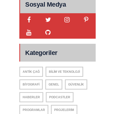
Sosyal Medya
Kategoriler
ANTIK ÇAĞ
BILIM VE TEKNOLOJI
BIYOGRAFI
GENEL
GÜVENLIK
HABERLER
PODCASTLER
PROGRAMLAR
PROJELERIM