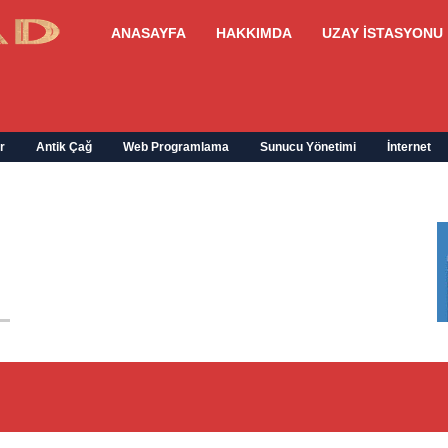
ANASAYFA
HAKKIMDA
UZAY İSTASYONU
r
Antik Çağ
Web Programlama
Sunucu Yönetimi
İnternet