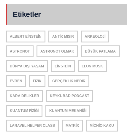
Etiketler
ALBERT EINSTEIN
ANTIK MISIR
ARKEOLOJI
ASTRONOT
ASTRONOT OLMAK
BÜYÜK PATLAMA
DÜNYA DIŞI YAŞAM
EINSTEIN
ELON MUSK
EVREN
FIZIK
GERÇEKLIK NEDIR
KARA DELIKLER
KEYKUBAD PODCAST
KUANTUM FIZIĞI
KUANTUM MEKANIĞI
LARAVEL HELPER CLASS
MATRIX
MICHIO KAKU