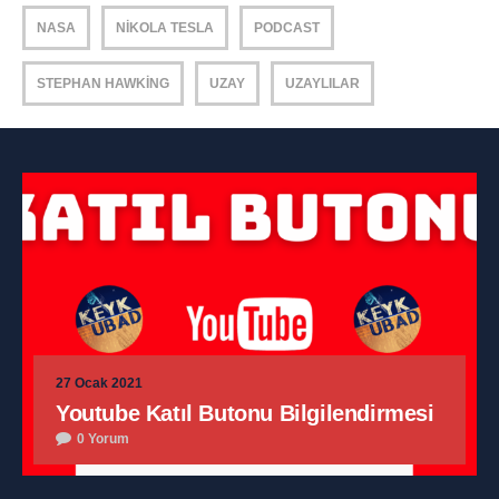
NASA
NIKOLA TESLA
PODCAST
STEPHAN HAWKING
UZAY
UZAYLILAR
27 Ocak 2021
Youtube Katıl Butonu Bilgilendirmesi
0 Yorum