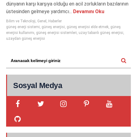
dünyanın karşı karşıya olduğu en acil zorlukların bazılarının
üstesinden gelmeye yardımcı...
Devamını Oku
Bilim ve Teknoloji
,
Genel
,
Haberler
güneş enerji sistemi
,
güneş enerjisi
,
güneş enerjisi elde etmek
,
güneş
enerjisi kullanımı
,
güneş enerjisi sistemleri
,
uzay tabanlı güneş enerjisi
,
uzaydan güneş enerjisi
Sosyal Medya