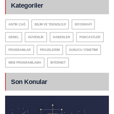
Kategoriler
ANTIK ÇAĞ
BILIM VE TEKNOLOJI
BIYOGRAFI
GENEL
GÜVENLIK
HABERLER
PODCASTLER
PROGRAMLAR
PROJELERIM
SUNUCU YÖNETIMI
WEB PROGRAMLAMA
İNTERNET
Son Konular