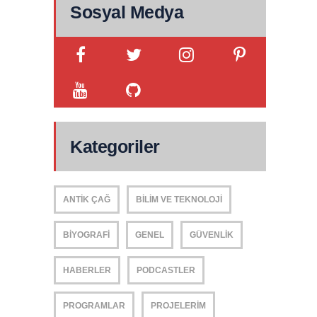
Sosyal Medya
Kategoriler
ANTIK ÇAĞ
BILIM VE TEKNOLOJI
BIYOGRAFI
GENEL
GÜVENLIK
HABERLER
PODCASTLER
PROGRAMLAR
PROJELERIM