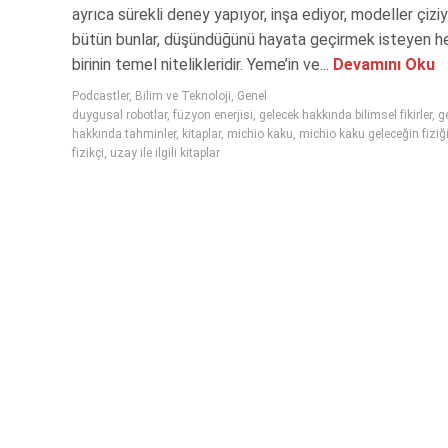
ayrıca sürekli deney yapıyor, inşa ediyor, modeller çizi
bütün bunlar, düşündüğünü hayata geçirmek isteyen h
birinin temel nitelikleridir. Yeme’in ve...
Devamını Oku
Podcastler
,
Bilim ve Teknoloji
,
Genel
duygusal robotlar
,
füzyon enerjisi
,
gelecek hakkında bilimsel fikirler
,
g
hakkında tahminler
,
kitaplar
,
michio kaku
,
michio kaku geleceğin fiziğ
fizikçi
,
uzay ile ilgili kitaplar