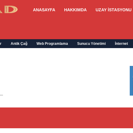
ANASAYFA
HAKKIMDA
UZAY İSTASYONU
r
Antik Çağ
Web Programlama
Sunucu Yönetimi
İnternet