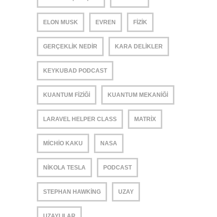
ELON MUSK
EVREN
FIZIK
GERÇEKLIK NEDIR
KARA DELIKLER
KEYKUBAD PODCAST
KUANTUM FIZIĞI
KUANTUM MEKANIĞI
LARAVEL HELPER CLASS
MATRIX
MICHIO KAKU
NASA
NIKOLA TESLA
PODCAST
STEPHAN HAWKING
UZAY
UZAYLILAR