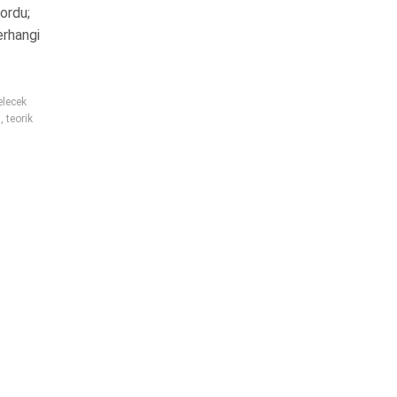
yordu;
erhangi
elecek
i
,
teorik