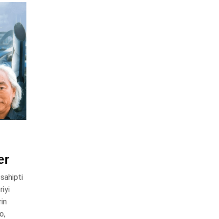
er
sahipti
iyi
rin
o,