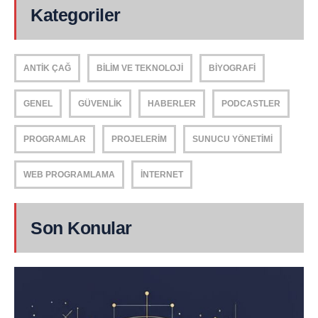
Kategoriler
ANTIK ÇAĞ
BILIM VE TEKNOLOJI
BIYOGRAFI
GENEL
GÜVENLIK
HABERLER
PODCASTLER
PROGRAMLAR
PROJELERIM
SUNUCU YÖNETIMI
WEB PROGRAMLAMA
İNTERNET
Son Konular