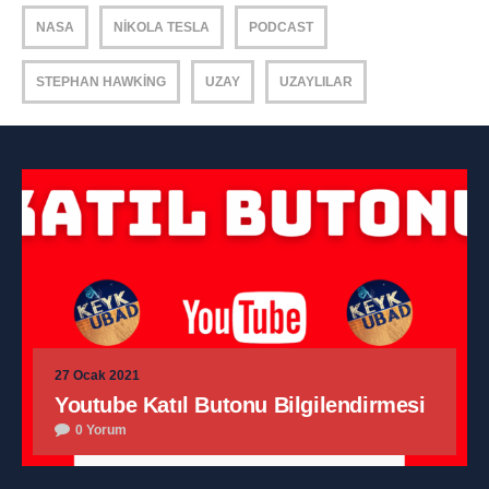
NASA
NIKOLA TESLA
PODCAST
STEPHAN HAWKING
UZAY
UZAYLILAR
27 Ocak 2021
Youtube Katıl Butonu Bilgilendirmesi
0 Yorum