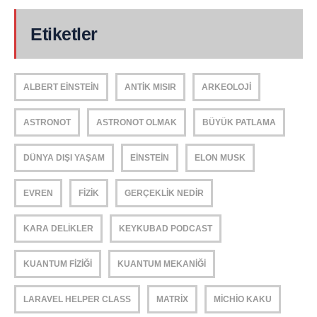
Etiketler
ALBERT EINSTEIN
ANTIK MISIR
ARKEOLOJI
ASTRONOT
ASTRONOT OLMAK
BÜYÜK PATLAMA
DÜNYA DIŞI YAŞAM
EINSTEIN
ELON MUSK
EVREN
FIZIK
GERÇEKLIK NEDIR
KARA DELIKLER
KEYKUBAD PODCAST
KUANTUM FIZIĞI
KUANTUM MEKANIĞI
LARAVEL HELPER CLASS
MATRIX
MICHIO KAKU