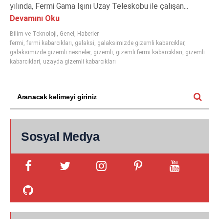
yılında, Fermi Gama Işını Uzay Teleskobu ile çalışan...
Devamını Oku
Bilim ve Teknoloji
,
Genel
,
Haberler
fermi
,
fermi kabarcıkları
,
galaksi
,
galaksimizde gizemli kabarcıklar
,
galaksimizde gizemli nesneler
,
gizemli
,
gizemli fermi kabarcıkları
,
gizemli
kabarcıklari
,
uzayda gizemli kabarcıkları
Sosyal Medya