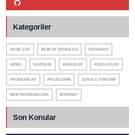
Kategoriler
ANTIK ÇAĞ
BILIM VE TEKNOLOJI
BIYOGRAFI
GENEL
GÜVENLIK
HABERLER
PODCASTLER
PROGRAMLAR
PROJELERIM
SUNUCU YÖNETIMI
WEB PROGRAMLAMA
İNTERNET
Son Konular