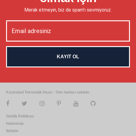
Merak etmeyin, biz de spam'ı sevmiyoruz.
Keykubad Teknolojik İnsan - Tüm hakları saklıdır.
Gizlilik Politikası
Hakkımda
iletişim