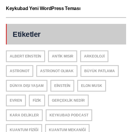
Keykubad Yeni WordPress Teması
Etiketler
ALBERT EINSTEIN
ANTIK MISIR
ARKEOLOJI
ASTRONOT
ASTRONOT OLMAK
BÜYÜK PATLAMA
DÜNYA DIŞI YAŞAM
EINSTEIN
ELON MUSK
EVREN
FIZIK
GERÇEKLIK NEDIR
KARA DELIKLER
KEYKUBAD PODCAST
KUANTUM FIZIĞI
KUANTUM MEKANIĞI