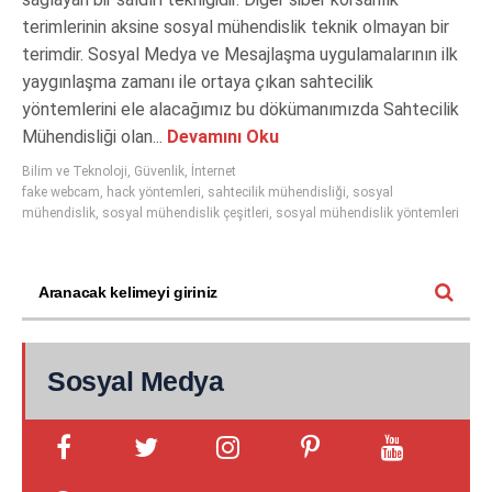
terimlerinin aksine sosyal mühendislik teknik olmayan bir
terimdir. Sosyal Medya ve Mesajlaşma uygulamalarının ilk
yaygınlaşma zamanı ile ortaya çıkan sahtecilik
yöntemlerini ele alacağımız bu dökümanımızda Sahtecilik
Mühendisliği olan...
Devamını Oku
Bilim ve Teknoloji
,
Güvenlik
,
İnternet
fake webcam
,
hack yöntemleri
,
sahtecilik mühendisliği
,
sosyal
mühendislik
,
sosyal mühendislik çeşitleri
,
sosyal mühendislik yöntemleri
Sosyal Medya