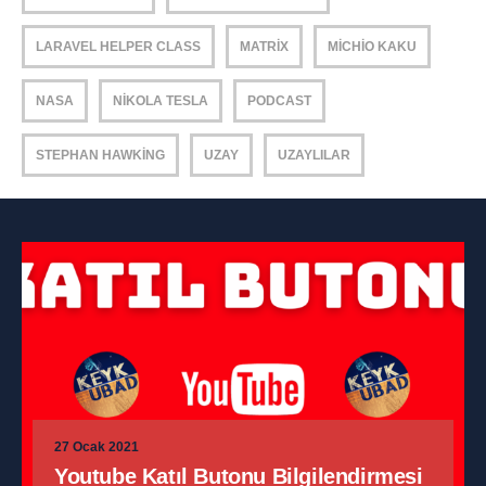
LARAVEL HELPER CLASS
MATRIX
MICHIO KAKU
NASA
NIKOLA TESLA
PODCAST
STEPHAN HAWKING
UZAY
UZAYLILAR
27 Ocak 2021
Youtube Katıl Butonu Bilgilendirmesi