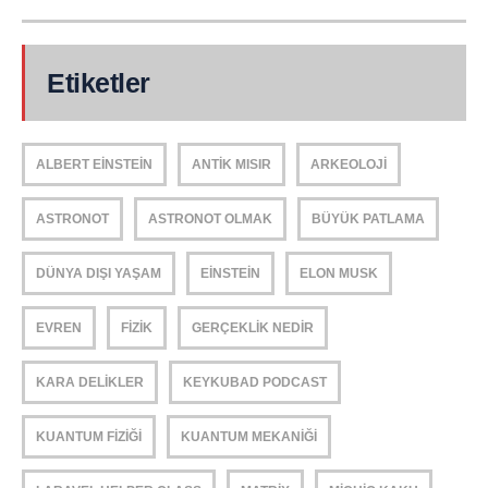
Etiketler
ALBERT EINSTEIN
ANTIK MISIR
ARKEOLOJI
ASTRONOT
ASTRONOT OLMAK
BÜYÜK PATLAMA
DÜNYA DIŞI YAŞAM
EINSTEIN
ELON MUSK
EVREN
FIZIK
GERÇEKLIK NEDIR
KARA DELIKLER
KEYKUBAD PODCAST
KUANTUM FIZIĞI
KUANTUM MEKANIĞI