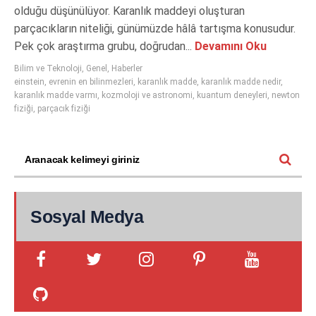
olduğu düşünülüyor. Karanlık maddeyi oluşturan
parçacıkların niteliği, günümüzde hâlâ tartışma konusudur.
Pek çok araştırma grubu, doğrudan...
Devamını Oku
Bilim ve Teknoloji
,
Genel
,
Haberler
einstein
,
evrenin en bilinmezleri
,
karanlık madde
,
karanlık madde nedir
,
karanlık madde varmı
,
kozmoloji ve astronomi
,
kuantum deneyleri
,
newton
fiziği
,
parçacık fiziği
Sosyal Medya