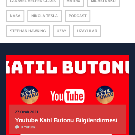
LARAVEL HELPER CLASS
MATRIX
MICHIO KAKU
NASA
NIKOLA TESLA
PODCAST
STEPHAN HAWKING
UZAY
UZAYLILAR
27 Ocak 2021
Youtube Katıl Butonu Bilgilendirmesi
0 Yorum