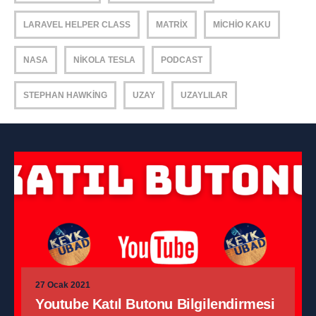
LARAVEL HELPER CLASS
MATRIX
MICHIO KAKU
NASA
NIKOLA TESLA
PODCAST
STEPHAN HAWKING
UZAY
UZAYLILAR
27 Ocak 2021
Youtube Katıl Butonu Bilgilendirmesi