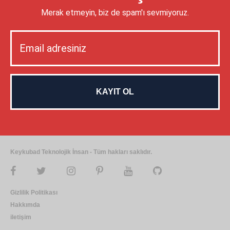
Merak etmeyin, biz de spam'ı sevmiyoruz.
Keykubad Teknolojik İnsan - Tüm hakları saklıdır.
Gizlilik Politikası
Hakkımda
iletişim