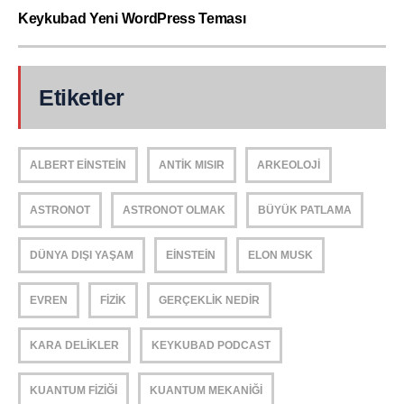
Keykubad Yeni WordPress Teması
Etiketler
ALBERT EINSTEIN
ANTIK MISIR
ARKEOLOJI
ASTRONOT
ASTRONOT OLMAK
BÜYÜK PATLAMA
DÜNYA DIŞI YAŞAM
EINSTEIN
ELON MUSK
EVREN
FIZIK
GERÇEKLIK NEDIR
KARA DELIKLER
KEYKUBAD PODCAST
KUANTUM FIZIĞI
KUANTUM MEKANIĞI