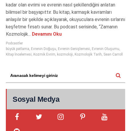
kadar olan evrimi ve evrenin nasıl şekillendiğini anlatan
bilimsel bir başyapıttır. Bu kitap, karmaşık kavramları
anlaşılır bir şekilde açıklayarak, okuyuculara evrenin sırlarını
keşfetme fırsatı sunar. Bu podcast serisinde, “Zamanın
Kozmolojik...
Devamını Oku
Podcastler
büyük patlama
,
Evrenin Doğuşu
,
Evrenin Genişlemesi
,
Evrenin Oluşumu
,
Kitap İncelemesi
,
Kozmik Evrim
,
kozmoloji
,
Kozmolojik Tarih
,
Sean Carroll
Sosyal Medya