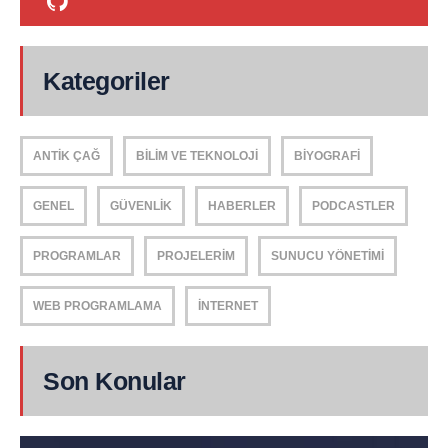
Kategoriler
ANTIK ÇAĞ
BILIM VE TEKNOLOJI
BIYOGRAFI
GENEL
GÜVENLIK
HABERLER
PODCASTLER
PROGRAMLAR
PROJELERIM
SUNUCU YÖNETIMI
WEB PROGRAMLAMA
İNTERNET
Son Konular