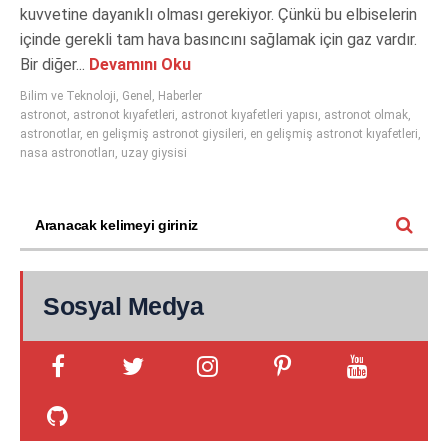
kuvvetine dayanıklı olması gerekiyor. Çünkü bu elbiselerin
içinde gerekli tam hava basıncını sağlamak için gaz vardır.
Bir diğer...
Devamını Oku
Bilim ve Teknoloji
,
Genel
,
Haberler
astronot
,
astronot kıyafetleri
,
astronot kıyafetleri yapısı
,
astronot olmak
,
astronotlar
,
en gelişmiş astronot giysileri
,
en gelişmiş astronot kıyafetleri
,
nasa astronotları
,
uzay giysisi
Sosyal Medya