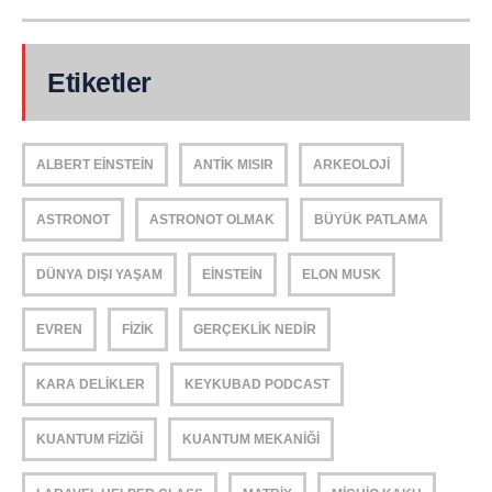
Etiketler
ALBERT EINSTEIN
ANTIK MISIR
ARKEOLOJI
ASTRONOT
ASTRONOT OLMAK
BÜYÜK PATLAMA
DÜNYA DIŞI YAŞAM
EINSTEIN
ELON MUSK
EVREN
FIZIK
GERÇEKLIK NEDIR
KARA DELIKLER
KEYKUBAD PODCAST
KUANTUM FIZIĞI
KUANTUM MEKANIĞI