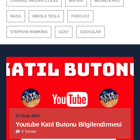
LARAVEL HELPER CLASS
MATRIX
MICHIO KAKU
NASA
NIKOLA TESLA
PODCAST
STEPHAN HAWKING
UZAY
UZAYLILAR
27 Ocak 2021
Youtube Katıl Butonu Bilgilendirmesi
0 Yorum