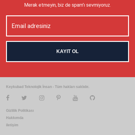
Merak etmeyin, biz de spam'ı sevmiyoruz.
Keykubad Teknolojik İnsan - Tüm hakları saklıdır.
Gizlilik Politikası
Hakkımda
iletişim