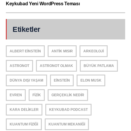
Keykubad Yeni WordPress Teması
Etiketler
ALBERT EINSTEIN
ANTIK MISIR
ARKEOLOJI
ASTRONOT
ASTRONOT OLMAK
BÜYÜK PATLAMA
DÜNYA DIŞI YAŞAM
EINSTEIN
ELON MUSK
EVREN
FIZIK
GERÇEKLIK NEDIR
KARA DELIKLER
KEYKUBAD PODCAST
KUANTUM FIZIĞI
KUANTUM MEKANIĞI