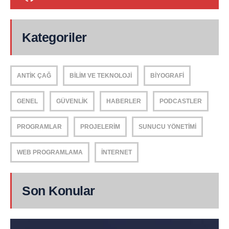
Kategoriler
ANTIK ÇAĞ
BILIM VE TEKNOLOJI
BIYOGRAFI
GENEL
GÜVENLIK
HABERLER
PODCASTLER
PROGRAMLAR
PROJELERIM
SUNUCU YÖNETIMI
WEB PROGRAMLAMA
İNTERNET
Son Konular