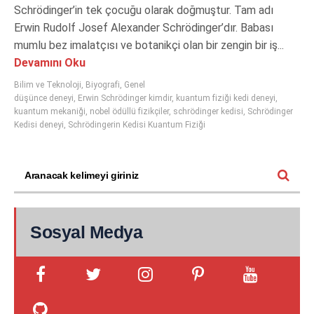
Schrödinger’in tek çocuğu olarak doğmuştur. Tam adı
Erwin Rudolf Josef Alexander Schrödinger’dır. Babası
mumlu bez imalatçısı ve botanikçi olan bir zengin bir iş...
Devamını Oku
Bilim ve Teknoloji
,
Biyografi
,
Genel
düşünce deneyi
,
Erwin Schrödinger kimdir
,
kuantum fiziği kedi deneyi
,
kuantum mekaniği
,
nobel ödüllü fizikçiler
,
schrödinger kedisi
,
Schrödinger
Kedisi deneyi
,
Schrödingerin Kedisi Kuantum Fiziği
Sosyal Medya