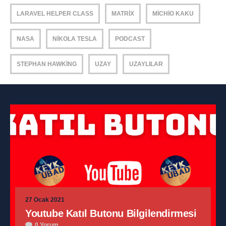
LARAVEL HELPER CLASS
MATRIX
MICHIO KAKU
NASA
NIKOLA TESLA
PODCAST
STEPHAN HAWKING
UZAY
UZAYLILAR
27 Ocak 2021
Youtube Katıl Butonu Bilgilendirmesi
0 Yorum