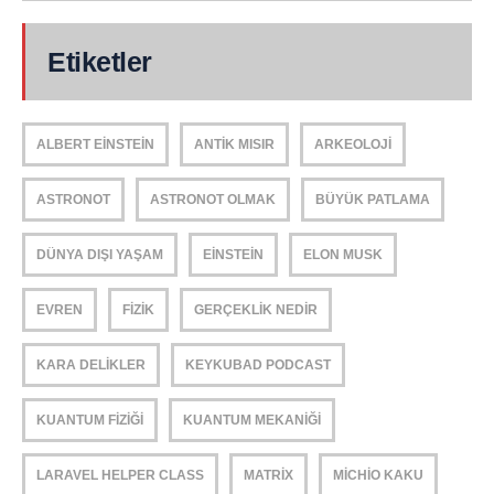
Etiketler
ALBERT EINSTEIN
ANTIK MISIR
ARKEOLOJI
ASTRONOT
ASTRONOT OLMAK
BÜYÜK PATLAMA
DÜNYA DIŞI YAŞAM
EINSTEIN
ELON MUSK
EVREN
FIZIK
GERÇEKLIK NEDIR
KARA DELIKLER
KEYKUBAD PODCAST
KUANTUM FIZIĞI
KUANTUM MEKANIĞI
LARAVEL HELPER CLASS
MATRIX
MICHIO KAKU