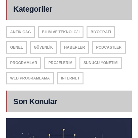
Kategoriler
ANTIK ÇAĞ
BILIM VE TEKNOLOJI
BIYOGRAFI
GENEL
GÜVENLIK
HABERLER
PODCASTLER
PROGRAMLAR
PROJELERIM
SUNUCU YÖNETIMI
WEB PROGRAMLAMA
İNTERNET
Son Konular