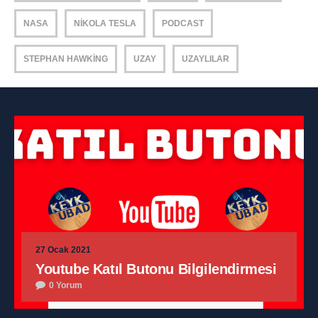
NASA
NIKOLA TESLA
PODCAST
STEPHAN HAWKING
UZAY
UZAYLILAR
27 Ocak 2021
Youtube Katıl Butonu Bilgilendirmesi
0 Yorum