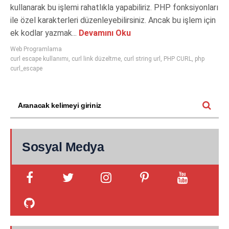
kullanarak bu işlemi rahatlıkla yapabiliriz. PHP fonksiyonları
ile özel karakterleri düzenleyebilirsiniz. Ancak bu işlem için
ek kodlar yazmak...
Devamını Oku
Web Programlama
curl escape kullanımı
,
curl link düzeltme
,
curl string url
,
PHP CURL
,
php
curl_escape
Sosyal Medya