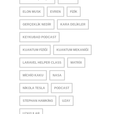
ELON MUSK
EVREN
FIZIK
GERÇEKLIK NEDIR
KARA DELIKLER
KEYKUBAD PODCAST
KUANTUM FIZIĞI
KUANTUM MEKANIĞI
LARAVEL HELPER CLASS
MATRIX
MICHIO KAKU
NASA
NIKOLA TESLA
PODCAST
STEPHAN HAWKING
UZAY
UZAYLILAR