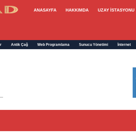
ANASAYFA
HAKKIMDA
UZAY İSTASYONU
r
Antik Çağ
Web Programlama
Sunucu Yönetimi
İnternet