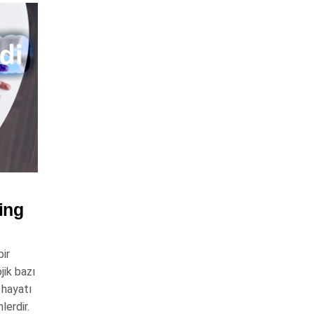
ing
bir
jik bazı
 hayatı
lerdir.