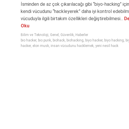
İsminden de az çok çıkarılacağı gibi “biyo-hacking” için
kendi vücudunu “hackleyerek” daha iyi kontrol edebilm
vücuduyla ilgili birtakım özellikleri değiştirebilmesi...
De
Oku
Bilim ve Teknoloji
,
Genel
,
Güvenlik
,
Haberler
bio hacker
,
bio punk
,
biohack
,
biohacking
,
biyo hacker
,
biyo hacking
,
bi
hacker
,
elon musk
,
insan vücudunu hacklemek
,
yeni nesil hack