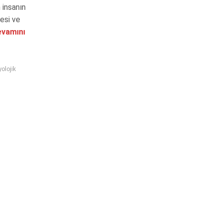
 insanın
esi ve
vamını
yolojik