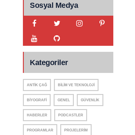
Sosyal Medya
Kategoriler
ANTIK ÇAĞ
BILIM VE TEKNOLOJI
BIYOGRAFI
GENEL
GÜVENLIK
HABERLER
PODCASTLER
PROGRAMLAR
PROJELERIM