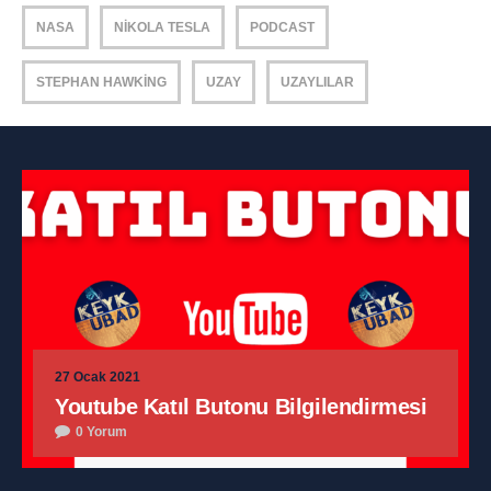
NASA
NIKOLA TESLA
PODCAST
STEPHAN HAWKING
UZAY
UZAYLILAR
27 Ocak 2021
Youtube Katıl Butonu Bilgilendirmesi
0 Yorum