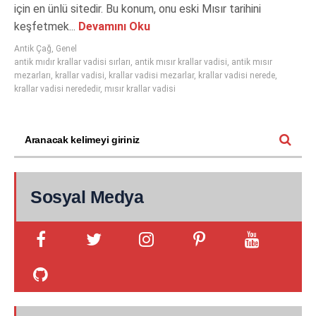
için en ünlü sitedir. Bu konum, onu eski Mısır tarihini
keşfetmek...
Devamını Oku
Antik Çağ
,
Genel
antik mıdır krallar vadisi sırları
,
antik mısır krallar vadisi
,
antik mısır
mezarları
,
krallar vadisi
,
krallar vadisi mezarlar
,
krallar vadisi nerede
,
krallar vadisi nerededir
,
mısır krallar vadisi
Sosyal Medya