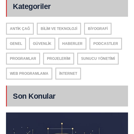
Kategoriler
ANTIK ÇAĞ
BILIM VE TEKNOLOJI
BIYOGRAFI
GENEL
GÜVENLIK
HABERLER
PODCASTLER
PROGRAMLAR
PROJELERIM
SUNUCU YÖNETIMI
WEB PROGRAMLAMA
İNTERNET
Son Konular