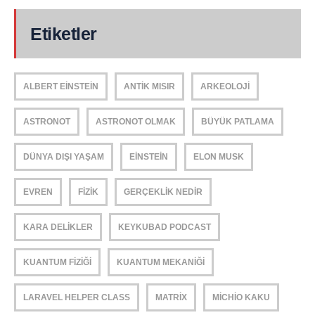
Etiketler
ALBERT EINSTEIN
ANTIK MISIR
ARKEOLOJI
ASTRONOT
ASTRONOT OLMAK
BÜYÜK PATLAMA
DÜNYA DIŞI YAŞAM
EINSTEIN
ELON MUSK
EVREN
FIZIK
GERÇEKLIK NEDIR
KARA DELIKLER
KEYKUBAD PODCAST
KUANTUM FIZIĞI
KUANTUM MEKANIĞI
LARAVEL HELPER CLASS
MATRIX
MICHIO KAKU