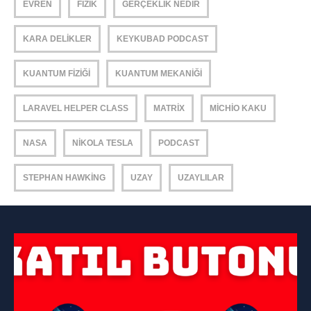
EVREN
FIZIK
GERÇEKLIK NEDIR
KARA DELIKLER
KEYKUBAD PODCAST
KUANTUM FIZIĞI
KUANTUM MEKANIĞI
LARAVEL HELPER CLASS
MATRIX
MICHIO KAKU
NASA
NIKOLA TESLA
PODCAST
STEPHAN HAWKING
UZAY
UZAYLILAR