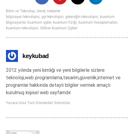
Bilim ve Teknoloji
,
Genel
,
Haberler
bilgisayar teknolojisi
,
çip teknolojisi
,
geleceğin teknolojisi
,
kuantum
bilgisayarlar
,
kuantum çipler
,
kuantum fiziği
,
kuantum hesaplamaları
,
kuantum teknolojisi
,
Silikon Kuantum Çipleri
keykubad
2012 yılında yeni kimliği ve yeni bilgilerle sizlere
teknoloji,web programlama,tasarim,güvenlik,internet ve
programlar hakkında detaylı bilgiler vermek amaçlı
kurulmuş kişisel web sayfamdır.
Yazara Göre Tüm Gönderileri Görüntüle