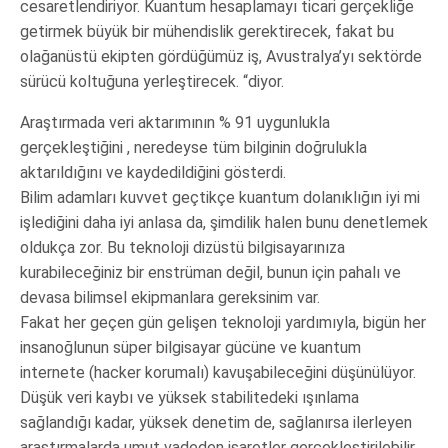
cesaretlendiriyor. Kuantum hesaplamayı ticari gerçekliğe
getirmek büyük bir mühendislik gerektirecek, fakat bu
olağanüstü ekipten gördüğümüz iş, Avustralya’yı sektörde
sürücü koltuğuna yerleştirecek. “diyor.
Araştırmada veri aktarımının % 91 uygunlukla
gerçekleştiğini , neredeyse tüm bilginin doğrulukla
aktarıldığını ve kaydedildiğini gösterdi.
Bilim adamları kuvvet geçtikçe kuantum dolanıklığın iyi mi
işlediğini daha iyi anlasa da, şimdilik halen bunu denetlemek
oldukça zor. Bu teknoloji dizüstü bilgisayarınıza
kurabileceğiniz bir enstrüman değil, bunun için pahalı ve
devasa bilimsel ekipmanlara gereksinim var.
Fakat her geçen gün gelişen teknoloji yardımıyla, bigün her
insanoğlunun süper bilgisayar gücüne ve kuantum
internete (hacker korumalı) kavuşabileceğini düşünülüyor.
Düşük veri kaybı ve yüksek stabilitedeki ışınlama
sağlandığı kadar, yüksek denetim de, sağlanırsa ilerleyen
araştırmalarda umut vadeden işaretler gerçekleştirilebilir.