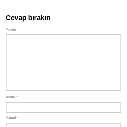
Cevap bırakın
Yorum
Adınız
*
E-mail
*