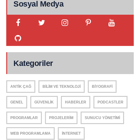
Sosyal Medya
Kategoriler
ANTIK ÇAĞ
BILIM VE TEKNOLOJI
BIYOGRAFI
GENEL
GÜVENLIK
HABERLER
PODCASTLER
PROGRAMLAR
PROJELERIM
SUNUCU YÖNETIMI
WEB PROGRAMLAMA
İNTERNET