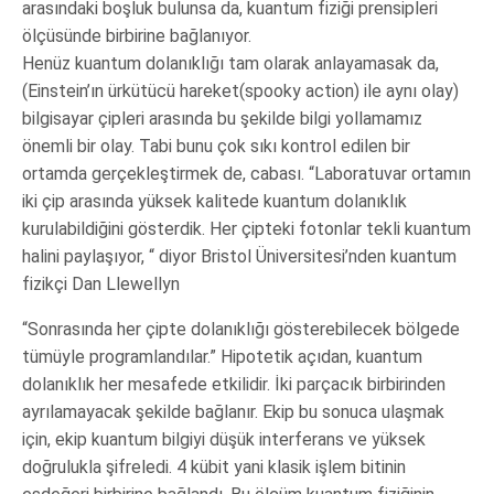
arasındaki boşluk bulunsa da, kuantum fiziği prensipleri
ölçüsünde birbirine bağlanıyor.
Henüz kuantum dolanıklığı tam olarak anlayamasak da,
(Einstein’ın ürkütücü hareket(spooky action) ile aynı olay)
bilgisayar çipleri arasında bu şekilde bilgi yollamamız
önemli bir olay. Tabi bunu çok sıkı kontrol edilen bir
ortamda gerçekleştirmek de, cabası. “Laboratuvar ortamın
iki çip arasında yüksek kalitede kuantum dolanıklık
kurulabildiğini gösterdik. Her çipteki fotonlar tekli kuantum
halini paylaşıyor, “ diyor Bristol Üniversitesi’nden kuantum
fizikçi Dan Llewellyn
“Sonrasında her çipte dolanıklığı gösterebilecek bölgede
tümüyle programlandılar.” Hipotetik açıdan, kuantum
dolanıklık her mesafede etkilidir. İki parçacık birbirinden
ayrılamayacak şekilde bağlanır. Ekip bu sonuca ulaşmak
için, ekip kuantum bilgiyi düşük interferans ve yüksek
doğrulukla şifreledi. 4 kübit yani klasik işlem bitinin