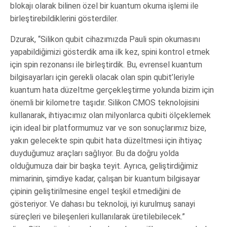
blokajı olarak bilinen özel bir kuantum okuma işlemi ile
birleştirebildiklerini gösterdiler.
Dzurak, “Silikon qubit cihazımızda Pauli spin okumasını
yapabildiğimizi gösterdik ama ilk kez, spini kontrol etmek
için spin rezonansı ile birleştirdik. Bu, evrensel kuantum
bilgisayarları için gerekli olacak olan spin qubit’leriyle
kuantum hata düzeltme gerçekleştirme yolunda bizim için
önemli bir kilometre taşıdır. Silikon CMOS teknolojisini
kullanarak, ihtiyacımız olan milyonlarca qubiti ölçeklemek
için ideal bir platformumuz var ve son sonuçlarımız bize,
yakın gelecekte spin qubit hata düzeltmesi için ihtiyaç
duyduğumuz araçları sağlıyor. Bu da doğru yolda
olduğumuza dair bir başka teyit. Ayrıca, geliştirdiğimiz
mimarinin, şimdiye kadar, çalışan bir kuantum bilgisayar
çipinin geliştirilmesine engel teşkil etmediğini de
gösteriyor. Ve dahası bu teknoloji, iyi kurulmuş sanayi
süreçleri ve bileşenleri kullanılarak üretilebilecek.”