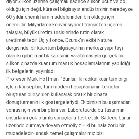
diyor.Silikon üzerine çalışmak sadece silikon ucuz ve bol
olduğu için değil, küresel bilgisayar endüstrisinin neredeyse
60 yıldır önemli ham maddelerinden biri olduğu için
önemlidir. Milyarlarca konvansiyonel transistörü içeren
talaşlar, büyük üretim tesislerinde rutin olarak
üretilmektedir. Üç yıl önce, Dzurak’ın ekibi Nature
dergisinde, bir kuantum bilgisayarının merkezi yapı taşı
olan iki qubit mantık kapısının yaratılmasıyla gerçek bir
silikon cihazda kuantum mantık hesaplamalarının yapıldığı
ilk belgelerini yayınladı.
Profesör Mark Hoffman, “Bunlar, ilk radikal kuantum bilgi
işlem konseptini, tüm modern hesaplamanın temelini
oluşturan bileşenleri kullanarak pratik bir cihaza
dönüştürmenin ilk göstergeleriydi. Ekibimizin bu aşamadan
sonrası için yeni bir planı var. Laboratuarda bu tasarımın
unsurlarını çok olumlu sonuçlarla test ettik. Sadece bunun
üzerinde durmaya devam etmeliyiz – ki bu hala zorlu bir
mücadeledir- ancak temel çalışmalarımız bizi