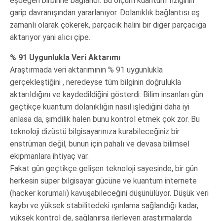
eşdeğeri birbirine bağlandı. Bu ölçüm kuantum fiziğinin
garip davranışından yararlanıyor. Dolanıklık bağlantısı eş
zamanlı olarak çökerek, parçacık halini bir diğer parçacığa
aktarıyor yani alıcı çipe.
% 91 Uygunlukla Veri Aktarımı
Araştırmada veri aktarımının % 91 uygunlukla
gerçekleştiğini , neredeyse tüm bilginin doğrulukla
aktarıldığını ve kaydedildiğini gösterdi. Bilim insanları gün
geçtikçe kuantum dolanıklığın nasıl işlediğini daha iyi
anlasa da, şimdilik halen bunu kontrol etmek çok zor. Bu
teknoloji dizüstü bilgisayarınıza kurabileceğiniz bir
enstrüman değil, bunun için pahalı ve devasa bilimsel
ekipmanlara ihtiyaç var.
Fakat gün geçtikçe gelişen teknoloji sayesinde, bir gün
herkesin süper bilgisayar gücüne ve kuantum internete
(hacker korumalı) kavuşabileceğini düşünülüyor. Düşük veri
kaybı ve yüksek stabilitedeki ışınlama sağlandığı kadar,
yüksek kontrol de, sağlanırsa ilerleyen araştırmalarda