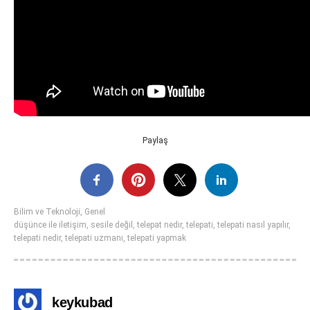
Paylaş
Bilim ve Teknoloji
,
Genel
düşünce ile iletişim
,
sesile değil
,
telepat nedir
,
telepati
,
telepati nasıl yapılır
,
telepati nedir
,
telepati uzmanı
,
telepati yapmak
keykubad