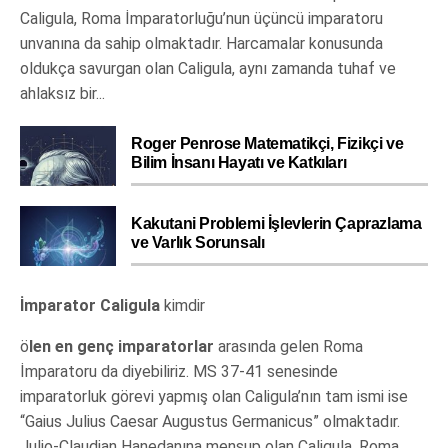
Caligula, Roma İmparatorluğu’nun üçüncü imparatoru
unvanına da sahip olmaktadır. Harcamalar konusunda
oldukça savurgan olan Caligula, aynı zamanda tuhaf ve
ahlaksız bir...
Roger Penrose Matematikçi, Fizikçi ve
Bilim İnsanı Hayatı ve Katkıları
Kakutani Problemi İşlevlerin Çaprazlama
ve Varlık Sorunsalı
İmparator Caligula
kimdir
ö
len en genç imparatorlar
arasında gelen Roma
İmparatoru da diyebiliriz. MS 37-41 senesinde
imparatorluk görevi yapmış olan Caligula’nın tam ismi ise
“Gaius Julius Caesar Augustus Germanicus” olmaktadır.
Julio-Claudian Hanedanına mensup olan Caligula, Roma