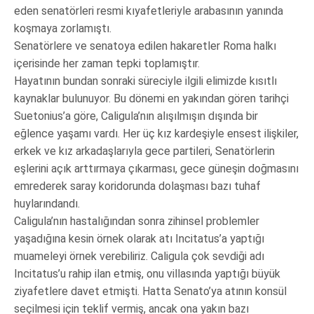
eden senatörleri resmi kıyafetleriyle arabasının yanında
koşmaya zorlamıştı.
Senatörlere ve senatoya edilen hakaretler Roma halkı
içerisinde her zaman tepki toplamıştır.
Hayatının bundan sonraki süreciyle ilgili elimizde kısıtlı
kaynaklar bulunuyor. Bu dönemi en yakından gören tarihçi
Suetonius’a göre, Caligula’nın alışılmışın dışında bir
eğlence yaşamı vardı. Her üç kız kardeşiyle ensest ilişkiler,
erkek ve kız arkadaşlarıyla gece partileri, Senatörlerin
eşlerini açık arttırmaya çıkarması, gece güneşin doğmasını
emrederek saray koridorunda dolaşması bazı tuhaf
huylarındandı.
Caligula’nın hastalığından sonra zihinsel problemler
yaşadığına kesin örnek olarak atı Incitatus’a yaptığı
muameleyi örnek verebiliriz. Caligula çok sevdiği adı
Incitatus’u rahip ilan etmiş, onu villasında yaptığı büyük
ziyafetlere davet etmişti. Hatta Senato’ya atının konsül
seçilmesi için teklif vermiş, ancak ona yakın bazı