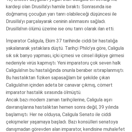
kardeşi olan Drusilla’yı hamile bıraktı. Sonrasında ise
doğmamış çocuğun yarı tanrı olabileceği düşüncesi ile
Drusilla’yı parçalayarak ceninin alınmasını sağladı.
Drusilla’nın ölümü üzerine ise onu tanrı olarak ilan etti.
İmparator Caligula, Ekim 37 tarihinde ciddi bir hastalığa
yakalanarak yataklara düştü. Tarihçi Philo’ya göre, Caligula
sık sık banyo yapması, içki içmesi ve cinsel ilişkiye girmesi
nedeniyle virüs kapmıştı. Yeni imparatoru çok seven halk
Caligula’nın bu hastalığında onunla beraber ıstıraplanmıştı.
Bu hastalıktan fiziken sapasağlam bir şekilde çıkan
Caligula’nın içinden adeta bir canavar çıkmış, cömert
imparator hastalık sırasında ölmüştü.
Ancak bazı modern zaman tarihçilerine, Caligula aşırı
davranışlarına hastalıktan hemen sonra değil, 39 yılında
başlamıştı. Her ne olduysa, Caligula Senato ile ciddi
çekişmeler yaşamaya başladı. Bazı konsülleri senatoya
danışmadan görevden alan imparator, kendisine muhalefet