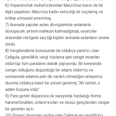
6) İmparatorluk muhafızlarından Macro’nun karısı ile bir
ilişki yaşarken, Macro’yu kadın satıcılığı ile suçlamış ve
intihar etmesini emretmiş.
7) Arenada yapılan aslan dövüşlerinde aslanlarla
dövüşecek yeterli mahkum kalmadığında, seyirciler
arasından rastgele seçtiği kişileri arenada aslanların önüne
sürdü.
8) Vergilendirme konusunda da oldukça yaratıcı olan
Caligula, genellikle vergi toplama işini zengin insanları
öldürtüp tüm paralarını alarak yapıyordu. Bir keresinde
zengin olduğunu düşündüğü bir adamı öldürttü ve
sonrasında adamın pek de varlıklı olmadığını anlayınca
duruma oldukça basit bir yorum getirmiş “Ah tatlım, o
adam boşuna öldü”
9) Para getirir düşüncesi ile sarayında topladığı Roma
hanımefendileri, onların kızları ve öksüz gençlerden oluşan
bir genelev açtı.
10) Ensest duyguları yoğun olan Caligula en sevdiği kız