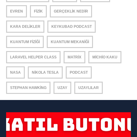
EVREN
FIZIK
GERÇEKLIK NEDIR
KARA DELIKLER
KEYKUBAD PODCAST
KUANTUM FIZIĞI
KUANTUM MEKANIĞI
LARAVEL HELPER CLASS
MATRIX
MICHIO KAKU
NASA
NIKOLA TESLA
PODCAST
STEPHAN HAWKING
UZAY
UZAYLILAR