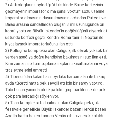
2) Astrologların söylediği “At üstünde Baiae körfezinin
geçmeyenin imparator olma şansı yoktur” sözü üzerine
İmparator olmasının duyurulmasının ardından Puteoli ve
Baiae arasına sandallardan oluşan 3 mil uzunluğunda bir
köprü yaptı ve Büyük İskender’in göğüslüğünü giyerek at
üstünde körfezi geçti. Kendini Roma tanrısı Neptün ile
kıyaslayarak imparatorluğunu ilan etti.
3) Kelleşme kompleksi olan Caligula, ilk olarak yüksek bir
yerden aşağıya doğru kendisine bakılmasını suç ilan etti.
Kimi zaman ise tüm topluma saçlarını kısaltmalarını veya
traş etmelerini emretti.
4) Tiberius’dan kalan hazineyi lüks harcamaları ile birkaç
ayda tüketti hatta pek sevgili atı için bir saray yaptırdı.
Tabi bunun yanında oldukça lüks grup partilerine de pek
çok para harcadığı söyleniyor.
5) Tanrı kompleksi tartışılmaz olan Caligula pek çok
festivale genellikle Büyük İskender bazen Herkül bazen
Apollo hatta bazen tanrıça Venüs gibi giyinerek katıldı.