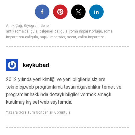
Antik Çağ
,
Biyografi
,
Genel
antik roma caligula
,
belgesel
,
caligula
,
roma imparatorluğu
,
roma
imparatoru caligula
,
sapık imparator
,
sezar
,
zalim imparator
keykubad
2012 yılında yeni kimliği ve yeni bilgilerle sizlere
teknoloji,web programlama,tasarim,güvenlik,internet ve
programlar hakkında detaylı bilgiler vermek amaçlı
kurulmuş kişisel web sayfamdır.
Yazara Göre Tüm Gönderileri Görüntüle