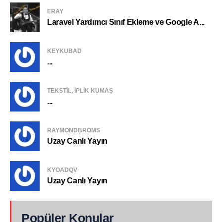
ERAY
Laravel Yardımcı Sınıf Ekleme ve Google A...
KEYKUBAD
...
TEKSTIL, IPLIK KUMAŞ
...
RAYMONDBROMS
Uzay Canlı Yayın
KYOADQV
Uzay Canlı Yayın
Popüler Konular