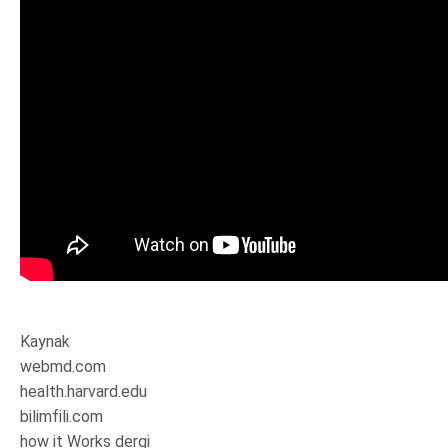
Kaynak
webmd.com
health.harvard.edu
bilimfili.com
how it Works dergi