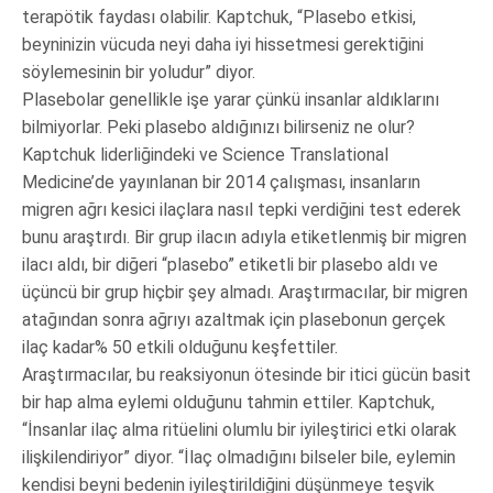
terapötik faydası olabilir. Kaptchuk, “Plasebo etkisi,
beyninizin vücuda neyi daha iyi hissetmesi gerektiğini
söylemesinin bir yoludur” diyor.
Plasebolar genellikle işe yarar çünkü insanlar aldıklarını
bilmiyorlar. Peki plasebo aldığınızı bilirseniz ne olur?
Kaptchuk liderliğindeki ve Science Translational
Medicine’de yayınlanan bir 2014 çalışması, insanların
migren ağrı kesici ilaçlara nasıl tepki verdiğini test ederek
bunu araştırdı. Bir grup ilacın adıyla etiketlenmiş bir migren
ilacı aldı, bir diğeri “plasebo” etiketli bir plasebo aldı ve
üçüncü bir grup hiçbir şey almadı. Araştırmacılar, bir migren
atağından sonra ağrıyı azaltmak için plasebonun gerçek
ilaç kadar% 50 etkili olduğunu keşfettiler.
Araştırmacılar, bu reaksiyonun ötesinde bir itici gücün basit
bir hap alma eylemi olduğunu tahmin ettiler. Kaptchuk,
“İnsanlar ilaç alma ritüelini olumlu bir iyileştirici etki olarak
ilişkilendiriyor” diyor. “İlaç olmadığını bilseler bile, eylemin
kendisi beyni bedenin iyileştirildiğini düşünmeye teşvik