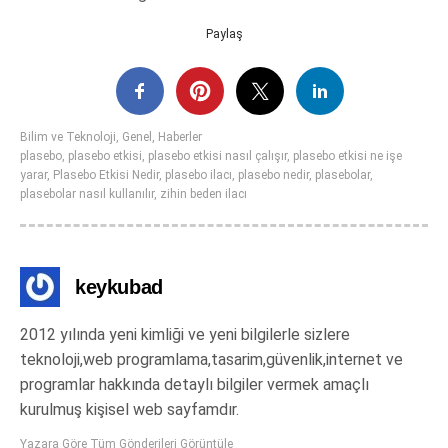
Paylaş
Bilim ve Teknoloji
,
Genel
,
Haberler
plasebo
,
plasebo etkisi
,
plasebo etkisi nasıl çalışır
,
plasebo etkisi ne işe
yarar
,
Plasebo Etkisi Nedir
,
plasebo ilacı
,
plasebo nedir
,
plasebolar
,
plasebolar nasıl kullanılır
,
zihin beden ilacı
keykubad
2012 yılında yeni kimliği ve yeni bilgilerle sizlere
teknoloji,web programlama,tasarim,güvenlik,internet ve
programlar hakkında detaylı bilgiler vermek amaçlı
kurulmuş kişisel web sayfamdır.
Yazara Göre Tüm Gönderileri Görüntüle