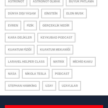
ASTRONOT
ASTRONOT OLMAK
BÜYÜK PATLAMA
DÜNYA DIŞI YAŞAM
EINSTEIN
ELON MUSK
EVREN
FIZIK
GERÇEKLIK NEDIR
KARA DELIKLER
KEYKUBAD PODCAST
KUANTUM FIZIĞI
KUANTUM MEKANIĞI
LARAVEL HELPER CLASS
MATRIX
MICHIO KAKU
NASA
NIKOLA TESLA
PODCAST
STEPHAN HAWKING
UZAY
UZAYLILAR