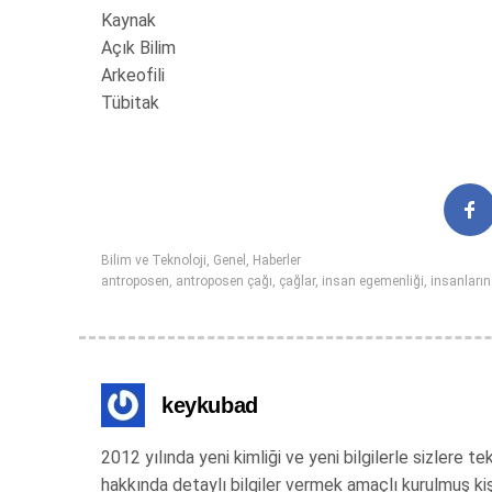
Kaynak
Açık Bilim
Arkeofili
Tübitak
Bilim ve Teknoloji
,
Genel
,
Haberler
antroposen
,
antroposen çağı
,
çağlar
,
insan egemenliği
,
insanları
keykubad
2012 yılında yeni kimliği ve yeni bilgilerle sizlere
hakkında detaylı bilgiler vermek amaçlı kurulmuş ki