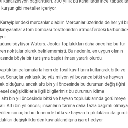
 kanalizasyon bağlantıları. 300 yıllık bu kanallarda ince tabakala
 kurşun gibi metaller içeriyor.
arayipler’deki mercanlar olabilir. Mercanlar üzerinde de her yıl bi
n kimyasallar atom bombası testlerinden atmosferdeki karbondiok
yor.
uğunu söylüyor Waters. Jeoloji toplulukları daha önce hiç bu tür
içeren noktalar olarak belirlememişti. Bu nedenle, en uygun olanın
asında böyle bir tartışma başlatılması yararlı olurdu.
tıkları çalışmalarla hem de fosil kayıtlarını kullanarak bitki ve
er. Sonuçlar yaklaşık üç yüz milyon yıl boyunca bitki ve hayvan
ksek olduğunu, ancak altı bin yıl öncesinde bu durumun değiştiğini
 değişikliklerle ilgili bilgilerimiz bu durumun iklime
altı bin yıl öncesinde bitki ve hayvan topluluklarında görülmeye
lı. Altı bin yıl öncesi, insanların tarıma daha fazla bağımlı olmaya
 edilen sonuçlar bu dönemde bitki ve hayvan topluluklarında görü
ukları değişikliklerden kaynaklandığına işaret ediyor.