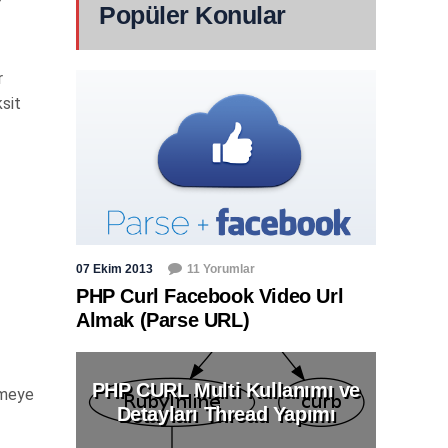
r
Popüler Konular
r
sit
07 Ekim 2013
11 Yorumlar
PHP Curl Facebook Video Url
Almak (Parse URL)
PHP CURL Multi Kullanımı ve
lmeye
Detayları Thread Yapımı