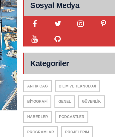
Sosyal Medya
Kategoriler
ANTIK ÇAĞ
BILIM VE TEKNOLOJI
BIYOGRAFI
GENEL
GÜVENLIK
HABERLER
PODCASTLER
PROGRAMLAR
PROJELERIM