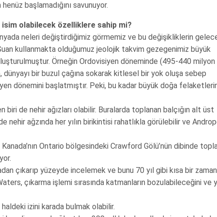
n henüz başlamadığını savunuyor.
isim olabilecek özelliklere sahip mi?
nyada neleri değiştirdiğimiz görmemiz ve bu değişikliklerin gele
. Şuan kullanmakta olduğumuz jeolojik takvim gezegenimiz büyük
k oluşturulmuştur. Örneğin Ordovisiyen döneminde (495-440 milyon 
 dünyayı bir buzul çağına sokarak kitlesel bir yok oluşa sebep
ryen dönemini başlatmıştır. Peki, bu kadar büyük doğa felaketleri
ri de nehir ağızları olabilir. Buralarda toplanan balçığın alt üst
nehir ağzında her yılın birikintisi rahatlıkla görülebilir ve Andro
r. Kanada’nın Ontario bölgesindeki Crawford Gölü’nün dibinde topl
yor.
dan çıkarıp yüzeyde incelemek ve bunu 70 yıl gibi kısa bir zama
aters, çıkarma işlemi sırasında katmanların bozulabileceğini ve y
haldeki izini karada bulmak olabilir.