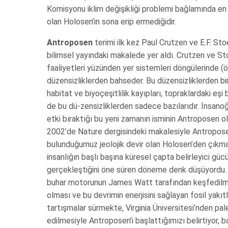
Komisyonu iklim değişikliği problemi bağlamında en 
olan Holosen’in sona erip ermediğidir.
Antroposen
terimi ilk kez Paul Crutzen ve E.F. Sto
bilimsel yayındaki makalede yer aldı. Crutzen ve St
faaliyetleri yüzünden yer sistemleri döngülerinde 
düzensizliklerden bahseder. Bu düzensizliklerden biris
habitat ve biyoçeşitlilik kayıpları, topraklardaki eş
de bu dü-zensizliklerden sadece bazılarıdır. İnsanoğ
etki bıraktığı bu yeni zamanın isminin Antroposen ol
2002’de Nature dergisindeki makalesiyle Antroposen
bulunduğumuz jeolojik devir olan Holosen’den çıkma
insanlığın başlı başına küresel çapta belirleyici gücü
gerçekleştiğini öne süren döneme denk düşüyordu. 
buhar motorunun James Watt tarafından keşfedilm
olması ve bu devrimin enerjisini sağlayan fosil yakı
tartışmalar sürmekte, Virginia Üniversitesi’nden pal
edilmesiyle Antroposen’i başlattığımızı belirtiyor, b