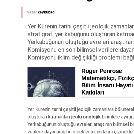
yazar
keykubad
Yer Kürenin tarihi çeşitli jeolojik zamanlar
stratigrafi yer kabuğunu oluşturan katmanl
Yerkabuğunun oluştuğu evreleri araştıran b
Komisyonu en son bilimsel verilere dayanar
Komisyonu iklim değişikliği problemi bağl
Roger Penrose
Matematikçi, Fizikç
Bilim İnsanı Hayatı
Katkıları
Yer Kürenin tarihi çeşitli jeolojik zamanlara bölünerek
oluşturan katmanları
jeokronolojik
birimlere ayırara
Yerkabuğunun oluştuğu evreleri araştıran bilimsel bi
verilere dayanarak bu ölçeklerin sınırlarını çizmekle 