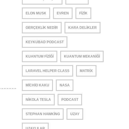
ELON MUSK
EVREN
FIZIK
GERÇEKLIK NEDIR
KARA DELIKLER
KEYKUBAD PODCAST
KUANTUM FIZIĞI
KUANTUM MEKANIĞI
LARAVEL HELPER CLASS
MATRIX
MICHIO KAKU
NASA
NIKOLA TESLA
PODCAST
STEPHAN HAWKING
UZAY
UZAYLILAR