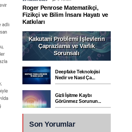
evir
Roger Penrose Matematikçi,
Fizikçi ve Bilim İnsanı Hayatı ve
Katkıları
 adlı
nsan
Kakutani Problemi İşlevlerin
Çaprazlama ve Varlık
u,
Sorunsalı
ler
azla
Deepfake Teknolojisi
Nedir ve Nasıl Ça...
;
biyle
Gizli İşitme Kaybı
ılda
Görünmez Sorunun...
ş
Son Yorumlar