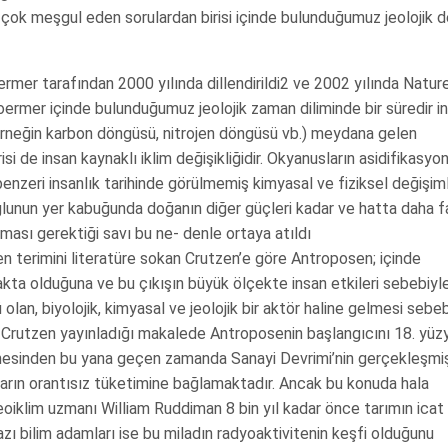
çok meşgul eden sorulardan birisi içinde bulunduğumuz jeolojik d
ermer tarafından 2000 yılında dillendirildi2 ve 2002 yılında Nature
oermer içinde bulunduğumuz jeolojik zaman diliminde bir süredir i
(örneğin karbon döngüsü, nitrojen döngüsü vb.) meydana gelen
i de insan kaynaklı iklim değişikliğidir. Okyanusların asidifikasyon
i benzeri insanlık tarihinde görülmemiş kimyasal ve fiziksel değişim
lunun yer kabuğunda doğanın diğer güçleri kadar ve hatta daha f
ması gerektiği savı bu ne- denle ortaya atıldı
 terimini literatüre sokan Crutzen’e göre Antroposen; içinde
kta olduğuna ve bu çıkışın büyük ölçekte insan etkileri sebebiyle
 olan, biyolojik, kimyasal ve jeolojik bir aktör haline gelmesi sebe
Crutzen yayınladığı makalede Antroposenin başlangıcını 18. yüzy
esinden bu yana geçen zamanda Sanayi Devrimi’nin gerçekleşmi
tların orantısız tüketimine bağlamaktadır. Ancak bu konuda hala
eoiklim uzmanı William Ruddiman 8 bin yıl kadar önce tarımın icat
azı bilim adamları ise bu miladın radyoaktivitenin keşfi olduğunu