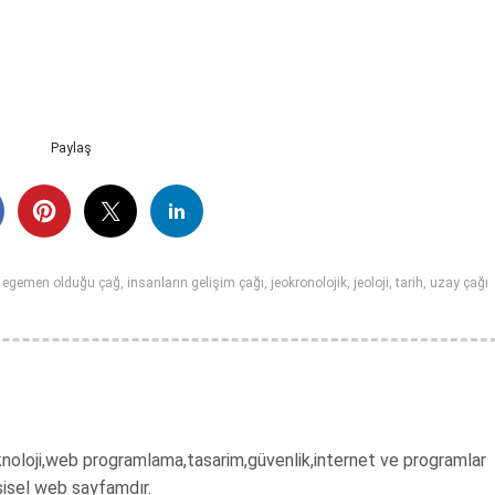
Paylaş
n egemen olduğu çağ
,
insanların gelişim çağı
,
jeokronolojik
,
jeoloji
,
tarih
,
uzay çağı
 teknoloji,web programlama,tasarim,güvenlik,internet ve programlar
şisel web sayfamdır.