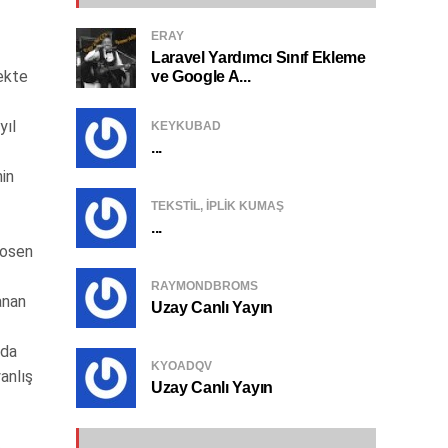
ERAY
Laravel Yardımcı Sınıf Ekleme
cekte
ve Google A...
yıl
KEYKUBAD
...
nin
TEKSTIL, IPLIK KUMAŞ
...
posen
RAYMONDBROMS
anan
Uzay Canlı Yayın
nda
KYOADQV
anlış
Uzay Canlı Yayın