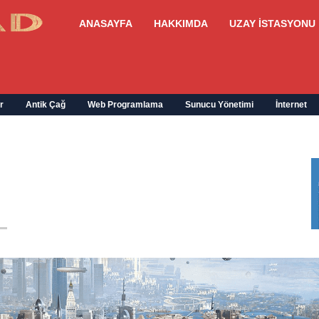
ANASAYFA
HAKKIMDA
UZAY İSTASYONU
r
Antik Çağ
Web Programlama
Sunucu Yönetimi
İnternet