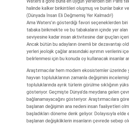
Waters’a göre buna en uygun yerlerden biri Paris’teki
halinde kalker birikintileri oluşmuş ve bunlar bakır ve
(Dünyada İnsan Eli Değmemiş Yer Kalmadı!)
Ama Waters’ın gösterdiği favori seçeneklerden biri K
tabaka birikmekte ve bu tabakaların içinde yer ala
seviyesine kadar insan aktivitesine dair ipuçları içeri
Ancak bütün bu adayların önemli bir dezavantajı old
yerleri jeolojik çağlar arasındaki ayrımın verilerini 
belirlenmesi için bu konuda oy kullanacak insanlar ar
Araştırmacılar hem modern ekosistemler üzerinde yap
hayvan topluluklarının zamanla değişimini incelemişl
topluluklarında ayrık türlerin görülme sıklığının yü
gösteriyor. Geçmişte Dünya’da meydana gelen çevresel
bağlanamayacağını gösteriyor. Araştırmacılara göre 
başlanan değişimin ana nedeni insan faaliyetleri olma
başladıkları döneme denk geliyor. Dolayısıyla elde
başlanan değişikliklerin insanların çevrede sebep old