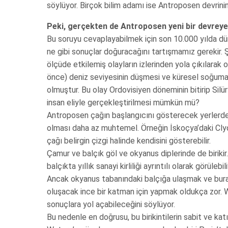
söylüyor. Birçok bilim adamı ise Antroposen devrini
Peki, gerçekten de Antroposen yeni bir devreye 
Bu soruyu cevaplayabilmek için son 10.000 yılda dü
ne gibi sonuçlar doğuracağını tartışmamız gerekir
ölçüde etkilemiş olayların izlerinden yola çıkılara
önce) deniz seviyesinin düşmesi ve küresel soğuma,
olmuştur. Bu olay Ordovisiyen döneminin bitirip Silü
insan eliyle gerçekleştirilmesi mümkün mü?
Antroposen çağın başlangıcını gösterecek yerlerden bi
olması daha az muhtemel. Örneğin İskoçya’daki Clyde 
çağı belirgin çizgi halinde kendisini gösterebilir.
Çamur ve balçık göl ve okyanus diplerinde de biriki
balçıkta yıllık sanayi kirliliği ayrıntılı olarak görülebili
Ancak okyanus tabanındaki balçığa ulaşmak ve bura
oluşacak ince bir katman için yapmak oldukça zor. W
sonuçlara yol açabileceğini söylüyor.
Bu nedenle en doğrusu, bu birikintilerin sabit ve katı 