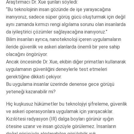
Araştırmacı Dr. Xue şunları söyledi:
“Bu teknolojinin insan gözünde de işe yarayacağına
inanıyoruz, sadece süper görüş gücü oluşturmak için değil
aynı zamanda kırmızı rengi algılama sorunu olan insanlarda
da iyileştirici çözümler sağlayacağına inanıyoruz.”
Bilim insanları ayrıca, nanoteknoloji içeren uygulamaların
ileride güvenlik ve askeri alanlarda önemli bir yere sahip
olacağını öngörüyor.
Ancak öncesinde Dr. Xue, ekibin diğer primatları kullanarak
uygulamanın güvenliğini deneylerle test etmeleri
gerektiğine dikkati çekiyor.
Bu uygulama insanlar üzerinde denense gece görüşü
yeteneği kazanabilir mi?
Hiç kuşkusuz hükümetler bu teknolojiyi şifreleme, güvenlik
ve askeri operasyonlara uygulamak için yarışacaklar.
Kızılötesi radyasyon (IR) dalga boyları görünür ışığın
ötesine uzanır ve insan gözüyle görülemez. İnsanların
doğal görüşüyle algılanabilen görülebilir ışık,