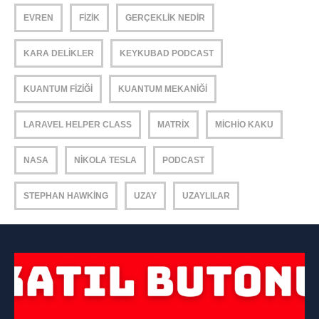
EVREN
FIZIK
GERÇEKLIK NEDIR
KARA DELIKLER
KEYKUBAD PODCAST
KUANTUM FIZIĞI
KUANTUM MEKANIĞI
LARAVEL HELPER CLASS
MATRIX
MICHIO KAKU
NASA
NIKOLA TESLA
PODCAST
STEPHAN HAWKING
UZAY
UZAYLILAR