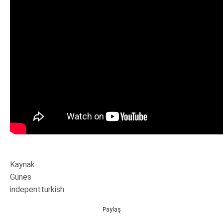
Kaynak
Günes
indepentturkish
Paylaş