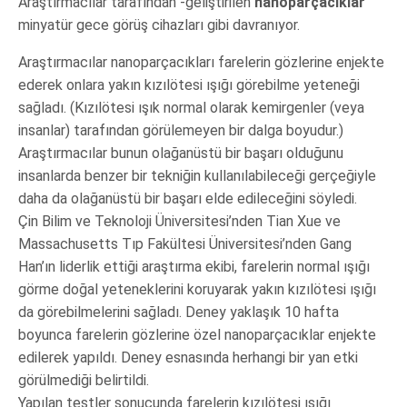
Araştırmacılar tarafından -geliştirilen
nanoparçacıklar
minyatür gece görüş cihazları gibi davranıyor.
Araştırmacılar nanoparçacıkları farelerin gözlerine enjekte
ederek onlara yakın kızılötesi ışığı görebilme yeteneği
sağladı. (Kızılötesi ışık normal olarak kemirgenler (veya
insanlar) tarafından görülemeyen bir dalga boyudur.)
Araştırmacılar bunun olağanüstü bir başarı olduğunu
insanlarda benzer bir tekniğin kullanılabileceği gerçeğiyle
daha da olağanüstü bir başarı elde edileceğini söyledi.
Çin Bilim ve Teknoloji Üniversitesi’nden Tian Xue ve
Massachusetts Tıp Fakültesi Üniversitesi’nden Gang
Han’ın liderlik ettiği araştırma ekibi, farelerin normal ışığı
görme doğal yeteneklerini koruyarak yakın kızılötesi ışığı
da görebilmelerini sağladı. Deney yaklaşık 10 hafta
boyunca farelerin gözlerine özel nanoparçacıklar enjekte
edilerek yapıldı. Deney esnasında herhangi bir yan etki
görülmediği belirtildi.
Yapılan testler sonucunda farelerin kızılötesi ışığı