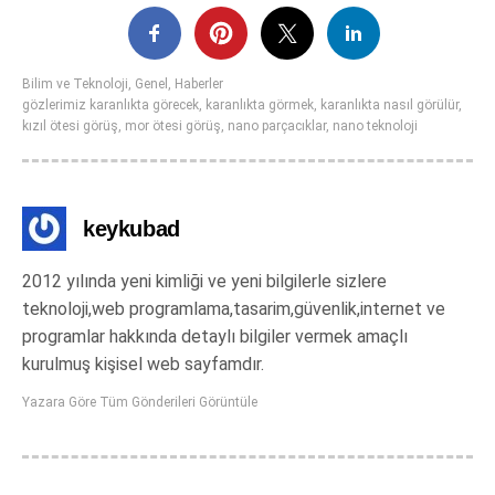
Bilim ve Teknoloji
,
Genel
,
Haberler
gözlerimiz karanlıkta görecek
,
karanlıkta görmek
,
karanlıkta nasıl görülür
,
kızıl ötesi görüş
,
mor ötesi görüş
,
nano parçacıklar
,
nano teknoloji
keykubad
2012 yılında yeni kimliği ve yeni bilgilerle sizlere
teknoloji,web programlama,tasarim,güvenlik,internet ve
programlar hakkında detaylı bilgiler vermek amaçlı
kurulmuş kişisel web sayfamdır.
Yazara Göre Tüm Gönderileri Görüntüle