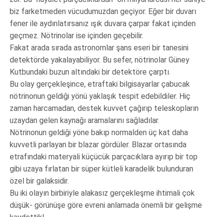
biz farketmeden vücudumuzdan geçiyor. Eğer bir duvarı
fener ile aydınlatırsanız ışık duvara çarpar fakat içinden
geçmez. Nötrinolar ise içinden geçebilir.
Fakat arada sırada astronomlar şans eseri bir tanesini
detektörde yakalayabiliyor. Bu sefer, nötrinolar Güney
Kutbundaki buzun altındaki bir detektöre çarptı.
Bu olay gerçekleşince, etraftaki bilgisayarlar çabucak
nötrinonun geldiği yönü yaklaşık tespit edebildiler. Hiç
zaman harcamadan, destek kuvvet çağırıp teleskopların
uzaydan gelen kaynağı aramalarını sağladılar.
Nötrinonun geldiği yöne bakıp normalden üç kat daha
kuvvetli parlayan bir blazar gördüler. Blazar ortasında
etrafındaki materyali küçücük parçacıklara ayırıp bir top
gibi uzaya fırlatan bir süper kütleli karadelik bulunduran
özel bir galaksidir.
Bu iki olayın birbiriyle alakasız gerçekleşme ihtimali çok
düşük- görünüşe göre evreni anlamada önemli bir gelişme