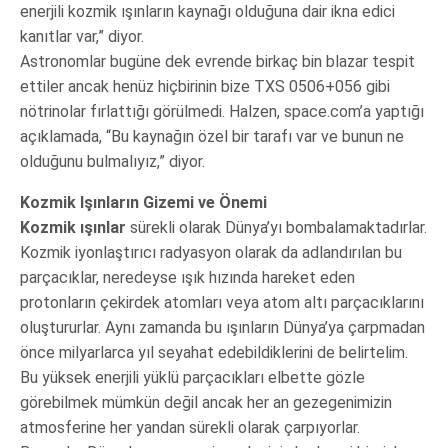
enerjili kozmik ışınların kaynağı olduğuna dair ikna edici
kanıtlar var,” diyor.
Astronomlar bugüne dek evrende birkaç bin blazar tespit
ettiler ancak henüz hiçbirinin bize TXS 0506+056 gibi
nötrinolar fırlattığı görülmedi. Halzen, space.com’a yaptığı
açıklamada, “Bu kaynağın özel bir tarafı var ve bunun ne
olduğunu bulmalıyız,” diyor.
Kozmik Işınların Gizemi ve Önemi
Kozmik ışınlar
sürekli olarak Dünya’yı bombalamaktadırlar.
Kozmik iyonlaştırıcı radyasyon olarak da adlandırılan bu
parçacıklar, neredeyse ışık hızında hareket eden
protonların çekirdek atomları veya atom altı parçacıklarını
oluştururlar. Aynı zamanda bu ışınların Dünya’ya çarpmadan
önce milyarlarca yıl seyahat edebildiklerini de belirtelim.
Bu yüksek enerjili yüklü parçacıkları elbette gözle
görebilmek mümkün değil ancak her an gezegenimizin
atmosferine her yandan sürekli olarak çarpıyorlar.