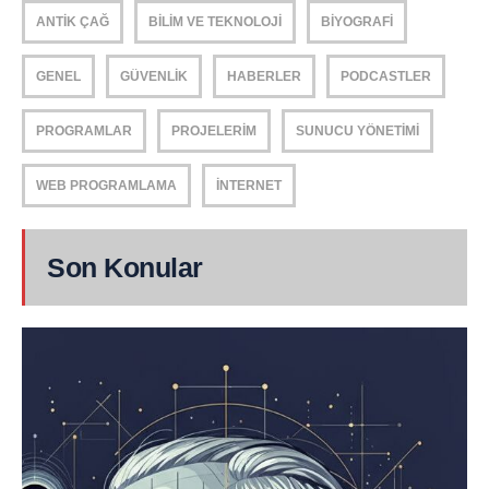
ANTIK ÇAĞ
BILIM VE TEKNOLOJI
BIYOGRAFI
GENEL
GÜVENLIK
HABERLER
PODCASTLER
PROGRAMLAR
PROJELERIM
SUNUCU YÖNETIMI
WEB PROGRAMLAMA
İNTERNET
Son Konular