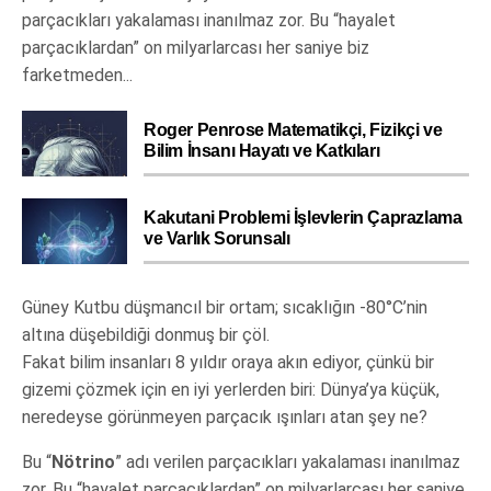
parçacıkları yakalaması inanılmaz zor. Bu “hayalet
parçacıklardan” on milyarlarcası her saniye biz
farketmeden...
Roger Penrose Matematikçi, Fizikçi ve
Bilim İnsanı Hayatı ve Katkıları
Kakutani Problemi İşlevlerin Çaprazlama
ve Varlık Sorunsalı
Güney Kutbu düşmancıl bir ortam; sıcaklığın -80°C’nin
altına düşebildiği donmuş bir çöl.
Fakat bilim insanları 8 yıldır oraya akın ediyor, çünkü bir
gizemi çözmek için en iyi yerlerden biri: Dünya’ya küçük,
neredeyse görünmeyen parçacık ışınları atan şey ne?
Bu “
Nötrino
” adı verilen parçacıkları yakalaması inanılmaz
zor. Bu “hayalet parçacıklardan” on milyarlarcası her saniye