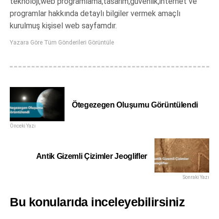
teknoloji,web programlama,tasarim,güvenlik,internet ve
programlar hakkında detaylı bilgiler vermek amaçlı
kurulmuş kişisel web sayfamdır.
Yazara Göre Tüm Gönderileri Görüntüle
Ötegezegen Oluşumu Görüntülendi
Önceki Yazı
Antik Gizemli Çizimler Jeoglifler
Sonraki Yazı
Bu konularıda inceleyebilirsiniz