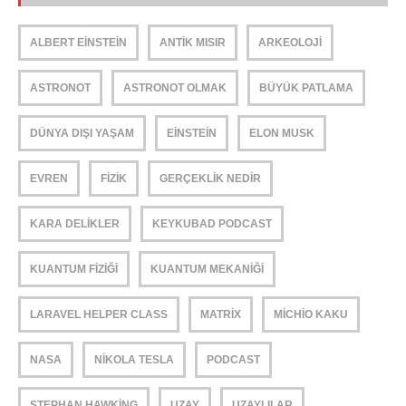
ALBERT EINSTEIN
ANTIK MISIR
ARKEOLOJI
ASTRONOT
ASTRONOT OLMAK
BÜYÜK PATLAMA
DÜNYA DIŞI YAŞAM
EINSTEIN
ELON MUSK
EVREN
FIZIK
GERÇEKLIK NEDIR
KARA DELIKLER
KEYKUBAD PODCAST
KUANTUM FIZIĞI
KUANTUM MEKANIĞI
LARAVEL HELPER CLASS
MATRIX
MICHIO KAKU
NASA
NIKOLA TESLA
PODCAST
STEPHAN HAWKING
UZAY
UZAYLILAR