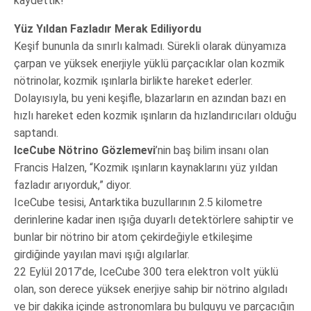
kaydettik!
Yüz Yıldan Fazladır Merak Ediliyordu
Keşif bununla da sınırlı kalmadı. Sürekli olarak dünyamıza
çarpan ve yüksek enerjiyle yüklü parçacıklar olan kozmik
nötrinolar, kozmik ışınlarla birlikte hareket ederler.
Dolayısıyla, bu yeni keşifle, blazarların en azından bazı en
hızlı hareket eden kozmik ışınların da hızlandırıcıları olduğu
saptandı.
IceCube Nötrino Gözlemevi
’nin baş bilim insanı olan
Francis Halzen, “Kozmik ışınların kaynaklarını yüz yıldan
fazladır arıyorduk,” diyor.
IceCube tesisi, Antarktika buzullarının 2.5 kilometre
derinlerine kadar inen ışığa duyarlı detektörlere sahiptir ve
bunlar bir nötrino bir atom çekirdeğiyle etkileşime
girdiğinde yayılan mavi ışığı algılarlar.
22 Eylül 2017’de, IceCube 300 tera elektron volt yüklü
olan, son derece yüksek enerjiye sahip bir nötrino algıladı
ve bir dakika içinde astronomlara bu bulguyu ve parçacığın