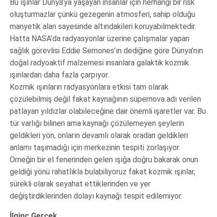
Bu ışınlar Dünya’ya yaşayan insanlar için herhangi bir risk
oluşturmazlar çünkü gezegenin atmosferi, sahip olduğu
manyetik alan sayesinde altındakileri koruyabilmektedir.
Hatta NASA’da radyasyonlar üzerine çalışmalar yapan
sağlık görevlisi Eddie Semones’ın dediğine göre Dünya’nın
doğal radyoaktif malzemesi insanlara galaktik kozmik
ışınlardan daha fazla çarpıyor.
Kozmik ışınların radyasyonlara etkisi tam olarak
çözülebilmiş değil fakat kaynağının süpernova adı verilen
patlayan yıldızlar olabileceğine dair önemli işaretler var. Bu
tür varlığı bilinen ama kaynağı çözülemeyen şeylerin
geldikleri yön, onların devamlı olarak oradan geldikleri
anlamı taşımadığı için merkezinin tespiti zorlaşıyor.
Örneğin bir el fenerinden gelen ışığa doğru bakarak onun
geldiği yönü rahatlıkla bulabiliyoruz fakat kozmik ışınlar,
sürekli olarak seyahat ettiklerinden ve yer
değiştirdiklerinden dolayı kaynağı tespit edilemiyor.
İlginç Gerçek