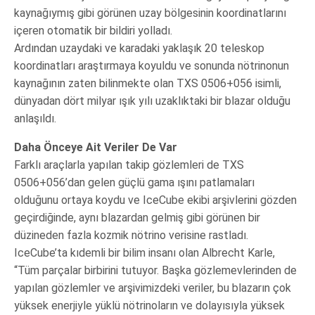
kaynağıymış gibi görünen uzay bölgesinin koordinatlarını
içeren otomatik bir bildiri yolladı.
Ardından uzaydaki ve karadaki yaklaşık 20 teleskop
koordinatları araştırmaya koyuldu ve sonunda nötrinonun
kaynağının zaten bilinmekte olan TXS 0506+056 isimli,
dünyadan dört milyar ışık yılı uzaklıktaki bir blazar olduğu
anlaşıldı.
Daha Önceye Ait Veriler De Var
Farklı araçlarla yapılan takip gözlemleri de TXS
0506+056’dan gelen güçlü gama ışını patlamaları
olduğunu ortaya koydu ve IceCube ekibi arşivlerini gözden
geçirdiğinde, aynı blazardan gelmiş gibi görünen bir
düzineden fazla kozmik nötrino verisine rastladı.
IceCube’ta kıdemli bir bilim insanı olan Albrecht Karle,
“Tüm parçalar birbirini tutuyor. Başka gözlemevlerinden de
yapılan gözlemler ve arşivimizdeki veriler, bu blazarın çok
yüksek enerjiyle yüklü nötrinoların ve dolayısıyla yüksek