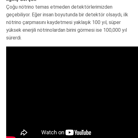
Çoğu nötrino temas etmeden detektörlerimizden
geçebiliyor. Eğer insan boyutunda bir detektör olsaydı, ilk
nötrino çarpmasını kaydetmesi yaklaşık 100 yıl, süper
yüksek enerjili nötrinolardan birini görmesi ise 100,000 yıl
sürerdi.