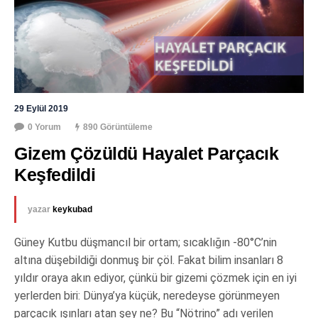
29 Eylül 2019
0 Yorum
890 Görüntüleme
Gizem Çözüldü Hayalet Parçacık 
Keşfedildi
yazar
keykubad
Güney Kutbu düşmancıl bir ortam; sıcaklığın -80°C’nin
altına düşebildiği donmuş bir çöl. Fakat bilim insanları 8
yıldır oraya akın ediyor, çünkü bir gizemi çözmek için en iyi
yerlerden biri: Dünya’ya küçük, neredeyse görünmeyen
parçacık ışınları atan şey ne? Bu “Nötrino” adı verilen