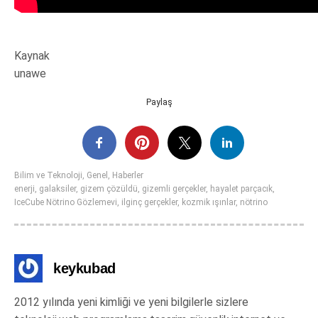
Kaynak
unawe
Paylaş
Bilim ve Teknoloji
,
Genel
,
Haberler
enerji
,
galaksiler
,
gizem çözüldü
,
gizemli gerçekler
,
hayalet parçacık
,
IceCube Nötrino Gözlemevi
,
ilginç gerçekler
,
kozmik ışınlar
,
nötrino
keykubad
2012 yılında yeni kimliği ve yeni bilgilerle sizlere