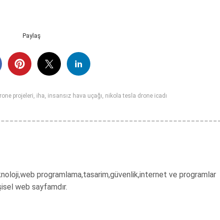
Paylaş
rone projeleri
,
iha
,
insansız hava uçağı
,
nikola tesla drone icadı
 teknoloji,web programlama,tasarim,güvenlik,internet ve programlar
şisel web sayfamdır.