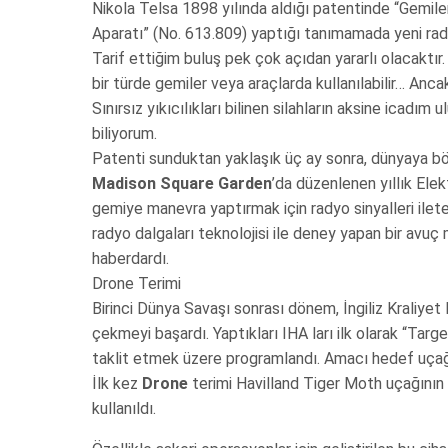
Nikola Telsa 1898 yılında aldığı patentinde “Gemi
Aparatı” (No. 613.809) yaptığı tanımamada yeni rady
Tarif ettiğim buluş pek çok açıdan yararlı olacaktır.
bir türde gemiler veya araçlarda kullanılabilir… Anc
Sınırsız yıkıcılıkları bilinen silahların aksine icadım
biliyorum.
Patenti sunduktan yaklaşık üç ay sonra, dünyaya böyl
Madison Square Garden
’da düzenlenen yıllık Elek
gemiye manevra yaptırmak için radyo sinyalleri ileten
radyo dalgaları teknolojisi ile deney yapan bir avuç 
haberdardı.
Drone Terimi
Birinci Dünya Savaşı sonrası dönem, İngiliz Kraliyet
çekmeyi başardı. Yaptıkları IHA ları ilk olarak “Targ
taklit etmek üzere programlandı. Amacı hedef uçağı
İlk kez
Drone
terimi Havilland Tiger Moth uçağını
kullanıldı.