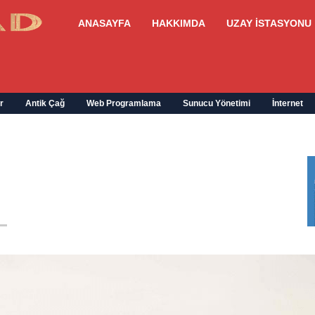
ANASAYFA
HAKKIMDA
UZAY İSTASYONU
r
Antik Çağ
Web Programlama
Sunucu Yönetimi
İnternet