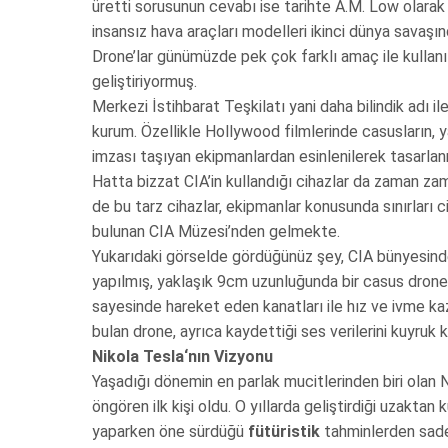
üretti sorusunun cevabı ise tarihte A.M. Low olarak 
insansız hava araçları modelleri ikinci dünya savaşınd
Drone’lar günümüzde pek çok farklı amaç ile kulla
geliştiriyormuş.
Merkezi İstihbarat Teşkilatı yani daha bilindik adı 
kurum. Özellikle Hollywood filmlerinde casusların, ya
imzası taşıyan ekipmanlardan esinlenilerek tasarla
Hatta bizzat CIA’in kullandığı cihazlar da zaman z
de bu tarz cihazlar, ekipmanlar konusunda sınırları c
bulunan CIA Müzesi’nden gelmekte.
Yukarıdaki görselde gördüğünüz şey, CIA bünyesinde
yapılmış, yaklaşık 9cm uzunluğunda bir casus drone
sayesinde hareket eden kanatları ile hız ve ivme k
bulan drone, ayrıca kaydettiği ses verilerini kuyruk kı
Nikola Tesla‘nın Vizyonu
Yaşadığı dönemin en parlak mucitlerinden biri olan Ni
öngören ilk kişi oldu. O yıllarda geliştirdiği uzakta
yaparken öne sürdüğü
fütüristik
tahminlerden sadec