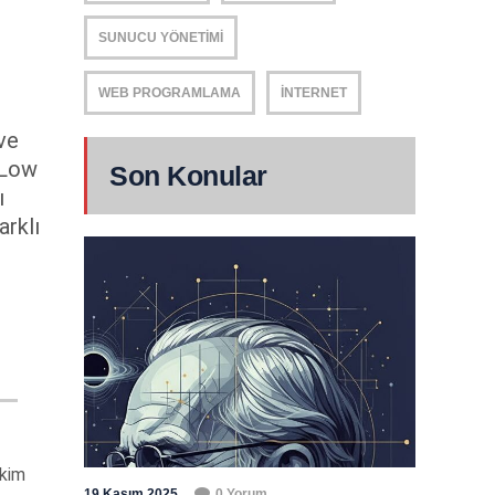
SUNUCU YÖNETIMI
WEB PROGRAMLAMA
İNTERNET
ve
. Low
Son Konular
ı
arklı
kim
19 Kasım 2025
0 Yorum