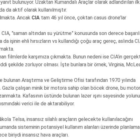
yanıt bulunuyor. Uzaktan Kumandalı Araçlar olarak adlandırılan ilk
a da aktif olarak kullanılmıştır.
nılmakta. Ancak
CIA
tam 46 yıl önce, çoktan casus drone’lar
ile CIA, ”saman altından su yürütme” konusunda son derece başarılı
 da işinin ehli hırsızların vs kullandığı çoğu araç gereç, aslında C
nmakta.
aman filmlerde karşımıza çıkmakta. Bunun nedeni ise CIA’in gerçek
iddi şekilde zorluyor olması. İşte bunlara bir örnek, Virginia, McLe
 bulunan Araştırma ve Geliştirme Ofisi tarafından 1970 yılında
. Gazla çalışan minik bir motora sahip olan böcek drone, bu moto
azanmakta. Kafasının üstünde bulunan lazer ışını sayesinde yolunu
smındaki verici ile de aktarabiliyor.
kola Telsa, insansız silahlı araçların gelecekte kullanılacağını
n kumanda sisteminin potansiyel kullanım alanları üzerinde planlama
e biriydi insansız hava araçları.