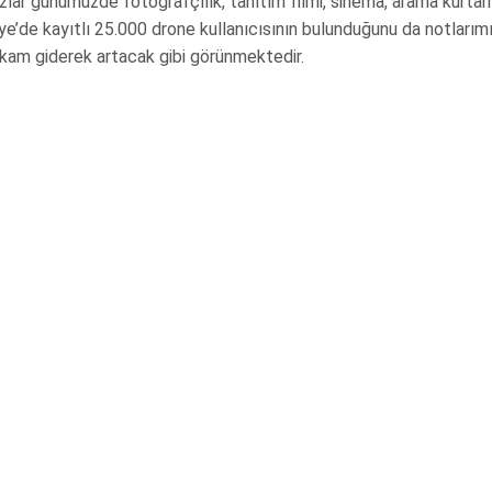
ihazlar günümüzde fotoğrafçılık, tanıtım filmi, sinema, arama kurta
iye’de kayıtlı 25.000 drone kullanıcısının bulunduğunu da notlarım
kam giderek artacak gibi görünmektedir.