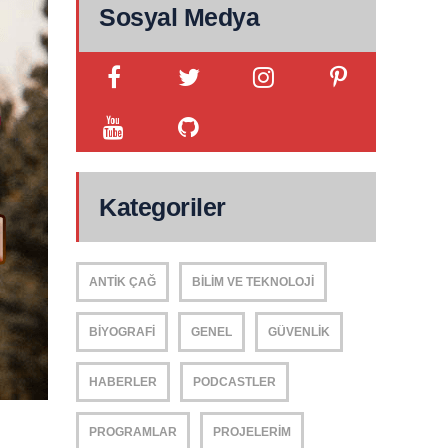
Sosyal Medya
Kategoriler
ANTIK ÇAĞ
BILIM VE TEKNOLOJI
BIYOGRAFI
GENEL
GÜVENLIK
HABERLER
PODCASTLER
PROGRAMLAR
PROJELERIM