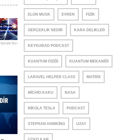
ELON MUSK
EVREN
FIZIK
GERÇEKLIK NEDIR
KARA DELIKLER
Sonraki Yazı
KEYKUBAD PODCAST
KUANTUM FIZIĞI
KUANTUM MEKANIĞI
LARAVEL HELPER CLASS
MATRIX
MICHIO KAKU
NASA
NIKOLA TESLA
PODCAST
STEPHAN HAWKING
UZAY
UZAYLILAR