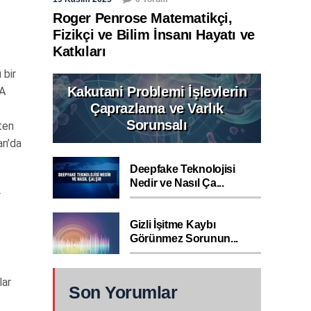
Roger Penrose Matematikçi,
Fizikçi ve Bilim İnsanı Hayatı ve
Katkıları
 bir
Kakutani Problemi İşlevlerin
IA
Çaprazlama ve Varlık
Sorunsalı
ten
an’da
Deepfake Teknolojisi
Nedir ve Nasıl Ça...
r
Gizli İşitme Kaybı
Görünmez Sorunun...
lar
Son Yorumlar