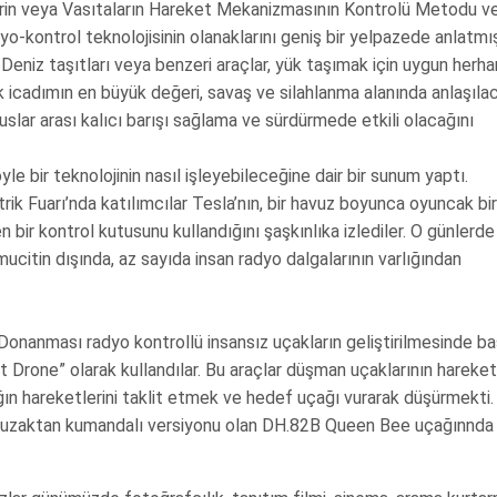
lerin veya Vasıtaların Hareket Mekanizmasının Kontrolü Metodu v
o-kontrol teknolojisinin olanaklarını geniş bir yelpazede anlatmış
 Deniz taşıtları veya benzeri araçlar, yük taşımak için uygun herha
ak icadımın en büyük değeri, savaş ve silahlanma alanında anlaşılac
 uluslar arası kalıcı barışı sağlama ve sürdürmede etkili olacağını
e bir teknolojinin nasıl işleyebileceğine dair bir sunum yaptı.
trik Fuarı’nda katılımcılar Tesla’nın, bir havuz boyunca oyuncak bir
 bir kontrol kutusunu kullandığını şaşkınlıka izlediler. O günlerde
mucitin dışında, az sayıda insan radyo dalgalarının varlığından
 Donanması radyo kontrollü insansız uçakların geliştirilmesinde ba
et Drone” olarak kullandılar. Bu araçlar düşman uçaklarının hareketl
n hareketlerini taklit etmek ve hedef uçağı vurarak düşürmekti.
n uzaktan kumandalı versiyonu olan DH.82B Queen Bee uçağınnda