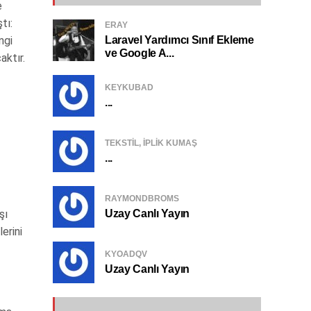
e
tı:
ERAY
Laravel Yardımcı Sınıf Ekleme
ngi
ve Google A...
aktır.
KEYKUBAD
...
TEKSTIL, IPLIK KUMAŞ
...
RAYMONDBROMS
Uzay Canlı Yayın
şı
erini
KYOADQV
Uzay Canlı Yayın