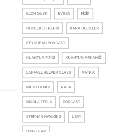
ELON MUSK
EVREN
FIZIK
GERÇEKLIK NEDIR
KARA DELIKLER
KEYKUBAD PODCAST
KUANTUM FIZIĞI
KUANTUM MEKANIĞI
LARAVEL HELPER CLASS
MATRIX
MICHIO KAKU
NASA
NIKOLA TESLA
PODCAST
STEPHAN HAWKING
UZAY
UZAYLILAR