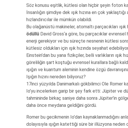
Söz konusu eşitlik, kütlesi olan hiçbir şeyin foton
İnsanlığın şimdiye dek ışık hızına en çok yaklaştığı
hızlandırıcılar ile mümkün olabildi.
Bu olağanüstü makineler, atomaltı parçacıkları ışık 
ödüllü
David Gross‘a göre, bu parçacıklar evrensel hı
enerji gerekiyor ve bu süreçte nesnenin kütlesi sonsu
kütlesiz oldukları için ışık hızında seyahat edebiliyor
Einstein’dan bu yana fizikçiler, belli varlıkların ışık 
göreliliğin şart koştuğu evrensel kurallara bağlı kald
ışığın ve kuantum aleminin kendine özgü davranışına
Işığın hızını nereden biliyoruz?
17inci yüzyılda Danimarkalı gökbilimci Ole Romer kavr
Io’yu incelerken garip bir şey fark etti: Jüpiter ve
tahmininde birkaç saniye daha sonra Jüpiter’in gölges
daha önce meydana geldiğini gördü.
Romer bu gecikmenin Io’dan kaynaklanmadığını anlad
dolayısıyla ışığın katettiği süre bir illüzyona neden