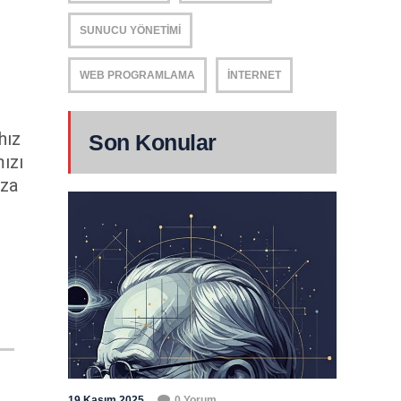
SUNUCU YÖNETIMI
WEB PROGRAMLAMA
İNTERNET
hız
Son Konular
mızı
ıza
19 Kasım 2025
0 Yorum