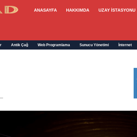
ANASAYFA
HAKKIMDA
UZAY İSTASYONU
r
Antik Çağ
Web Programlama
Sunucu Yönetimi
İnternet