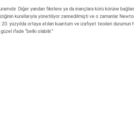
uramıdır. Diğer yandan fikirlere ya da inançlara körü körüne bağl
iziğinin kurallarıyla yönetiliyor zannedilmişti ve o zamanlar Newt
at 20. yüzyılda ortaya atılan kuantum ve izafiyet teoileri durumun 
zel ifade “belki olabilir.”