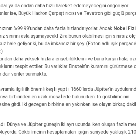
 kadar ya da ondan daha hızlı hareket edemeyeceğini öngörüyor.
 anlar ise, Büyük Hadron Çarpıştırıcısı ve Tevatron gibi güçlü parç
hızının %99.99’undan daha fazla hızlandırıyorlar. Ancak
Nobel Fiz
z sınırını asla aşamayacak! Zira bunun olabilmesi için sınırsız öl
z hale geliyor ki, bu da imkansız bir şey. (Foton adlı ışık parçacık
.)
hızından daha yüksek hızlara erişebildiklerini ve buna karşın hala, öz
ıklarını tespit ettiler. Bu varlıklar Einstein’ın kuramını çürütmese 
 dair veriler sunmakta.
amla ilgili ilk önemli keşfi yaptı. 1660’larda Jüpiter’in uyduların
 dünya birbirinden en uzak mesafede bulunurken, Io gökbilimcinin
ine girdi. İki gezegen birbirine en yakınken ise olayın birkaç daki
ı. Dünya ve Jüpiter güneşin iki ayrı ucunda iken oluşan fazla me
 oluyordu. Gökbilimcinin hesaplamaları ışığın saniyede yaklaşık 21