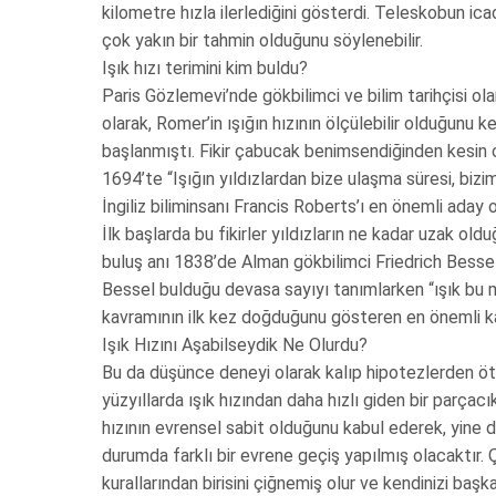
kilometre hızla ilerlediğini gösterdi. Teleskobun i
çok yakın bir tahmin olduğunu söylenebilir.
Işık hızı terimini kim buldu?
Paris Gözlemevi’nde gökbilimci ve bilim tarihçisi ol
olarak, Romer’in ışığın hızının ölçülebilir olduğunu k
başlanmıştı. Fikir çabucak benimsendiğinden kesin 
1694’te “Işığın yıldızlardan bize ulaşma süresi, bi
İngiliz biliminsanı Francis Roberts’ı en önemli aday 
İlk başlarda bu fikirler yıldızların ne kadar uzak ol
buluş anı 1838’de Alman gökbilimci Friedrich Bessel’
Bessel bulduğu devasa sayıyı tanımlarken “ışık bu mes
kavramının ilk kez doğduğunu gösteren en önemli kanı
Işık Hızını Aşabilseydik Ne Olurdu?
Bu da düşünce deneyi olarak kalıp hipotezlerden ötey
yüzyıllarda ışık hızından daha hızlı giden bir parçacık
hızının evrensel sabit olduğunu kabul ederek, yine de
durumda farklı bir evrene geçiş yapılmış olacaktır. 
kurallarından birisini çiğnemiş olur ve kendinizi ba