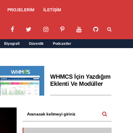
PROJELERİM
İLETİŞİM
Biyografi
Güvenlik
Podcastler
WHMCS İçin Yazdığım
Eklenti Ve Modüller