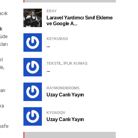
ERAY
acık
Laravel Yardımcı Sınıf Ekleme
ve Google A...
ik
çüde
KEYKUBAD
ları
...
el
TEKSTIL, IPLIK KUMAŞ
de,
...
RAYMONDBROMS
dan
Uzay Canlı Yayın
ka
KYOADQV
Uzay Canlı Yayın
safe
0