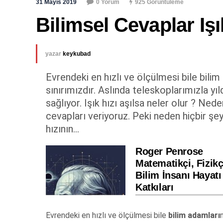
31 Mayıs 2019
0 Yorum
925 Görüntüleme
Bilimsel Cevaplar Iş
yazar
keykubad
Evrendeki en hızlı ve ölçülmesi bile bilim
sınırımızdır. Aslında teleskoplarımızla y
sağlıyor. Işık hızı aşılsa neler olur ? Nede
cevapları veriyoruz. Peki neden hiçbir şe
hızının...
Roger Penrose
Matematikçi, Fizikç
Bilim İnsanı Hayatı
Katkıları
Evrendeki en hızlı ve ölçülmesi bile
bilim adamları