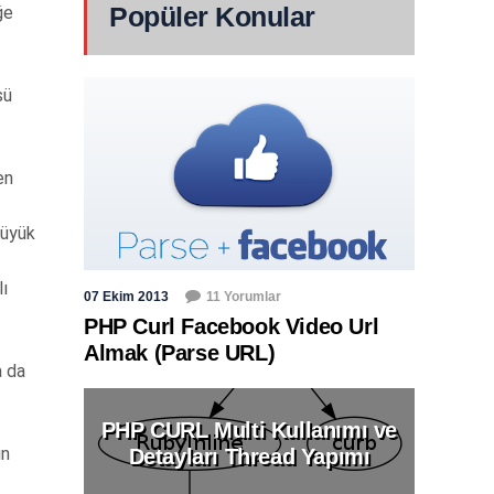
Popüler Konular
ğe
sü
en
Büyük
lı
07 Ekim 2013
11 Yorumlar
PHP Curl Facebook Video Url
Almak (Parse URL)
a da
PHP CURL Multi Kullanımı ve
in
Detayları Thread Yapımı