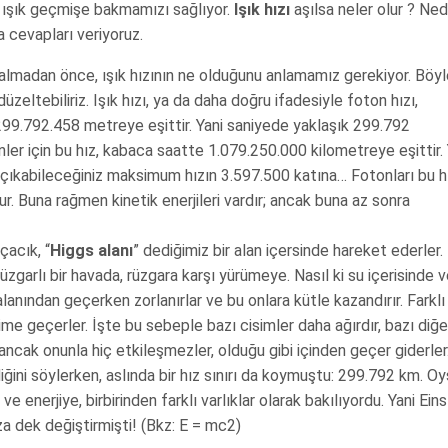
n ışık geçmişe bakmamızı sağlıyor.
Işık hızı
aşılsa neler olur ? Ne
za cevapları veriyoruz.
dalmadan önce, ışık hızının ne olduğunu anlamamız gerekiyor. Böy
ı düzeltebiliriz. Işık hızı, ya da daha doğru ifadesiyle foton hızı,
99.792.458 metreye eşittir. Yani saniyede yaklaşık 299.792
nler için bu hız, kabaca saatte 1.079.250.000 kilometreye eşittir. 
a çıkabileceğiniz maksimum hızın 3.597.500 katına… Fotonları bu 
ur. Buna rağmen kinetik enerjileri vardır; ancak buna az sonra
çacık, “
Higgs alanı
” dediğimiz bir alan içersinde hareket ederler.
üzgarlı bir havada, rüzgara karşı yürümeye. Nasıl ki su içerisinde 
lanından geçerken zorlanırlar ve bu onlara kütle kazandırır. Farklı
ime geçerler. İşte bu sebeple bazı cisimler daha ağırdır, bazı diğer
ancak onunla hiç etkileşmezler, olduğu gibi içinden geçer giderler
lediğini söylerken, aslında bir hız sınırı da koymuştu: 299.792 km. O
 enerjiye, birbirinden farklı varlıklar olarak bakılıyordu. Yani Eins
uza dek değiştirmişti! (Bkz: E = mc2)