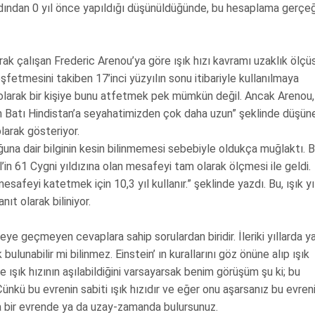
cadından 0 yıl önce yapıldığı düşünüldüğünde, bu hesaplama gerçe
arak çalışan Frederic Arenou’ya göre ışık hızı kavramı uzaklık ölçü
eşfetmesini takiben 17’inci yüzyılın sonu itibariyle kullanılmaya
olarak bir kişiye bunu atfetmek pek mümkün değil. Ancak Arenou,
zim Batı Hindistan’a seyahatimizden çok daha uzun” şeklinde düşün
olarak gösteriyor.
duğuna dair bilginin kesin bilinmemesi sebebiyle oldukça muğlaktı. 
in 61 Cygni yıldızına olan mesafeyi tam olarak ölçmesi ile geldi.
afeyi katetmek için 10,3 yıl kullanır.” şeklinde yazdı. Bu, ışık yı
t olarak biliniyor.
e geçmeyen cevaplara sahip sorulardan biridir. İleriki yıllarda y
 bulunabilir mi bilinmez. Einstein’ ın kurallarını göz önüne alıp ışık
 ışık hızının aşılabildiğini varsayarsak benim görüşüm şu ki; bu
Çünkü bu evrenin sabiti ışık hızıdır ve eğer onu aşarsanız bu evren
şka bir evrende ya da uzay-zamanda bulursunuz.