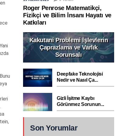
den
Roger Penrose Matematikçi,
Fizikçi ve Bilim İnsanı Hayatı ve
Katkıları
lece
Kakutani Problemi İşlevlerin
Yani
Çaprazlama ve Varlık
hızda
Sorunsalı
Deepfake Teknolojisi
 Bunu
Nedir ve Nasıl Ça...
veya
Gizli İşitme Kaybı
leri
Görünmez Sorunun...
.
ysa
tein,
Son Yorumlar