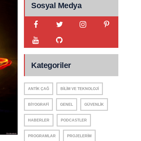
Sosyal Medya
Kategoriler
ANTIK ÇAĞ
BILIM VE TEKNOLOJI
BIYOGRAFI
GENEL
GÜVENLIK
HABERLER
PODCASTLER
PROGRAMLAR
PROJELERIM