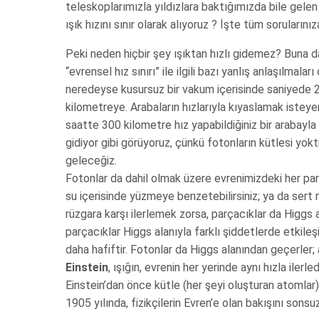
teleskoplarımızla yıldızlara baktığımızda bile gele
ışık hızını sınır olarak alıyoruz ? İşte tüm sorularını
Peki neden hiçbir şey ışıktan hızlı gidemez? Buna 
“evrensel hız sınırı” ile ilgili bazı yanlış anlaşılmalar
neredeyse kusursuz bir vakum içerisinde saniyede 2
kilometreye. Arabaların hızlarıyla kıyaslamak isteye
saatte 300 kilometre hız yapabildiğiniz bir arabayl
gidiyor gibi görüyoruz, çünkü fotonların kütlesi yokt
geleceğiz.
Fotonlar da dahil olmak üzere evrenimizdeki her par
su içerisinde yüzmeye benzetebilirsiniz; ya da sert r
rüzgara karşı ilerlemek zorsa, parçacıklar da Higgs a
parçacıklar Higgs alanıyla farklı şiddetlerde etkileş
daha hafiftir. Fotonlar da Higgs alanından geçerler; 
Einstein
, ışığın, evrenin her yerinde aynı hızla iler
Einstein’dan önce kütle (her şeyi oluşturan atomlar) ve
1905 yılında, fizikçilerin Evren’e olan bakışını sons