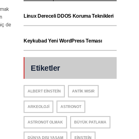
anmak
Linux Dereceli DDOS Koruma Teknikleri
on
hiç de
Keykubad Yeni WordPress Teması
Etiketler
ALBERT EINSTEIN
ANTIK MISIR
ARKEOLOJI
ASTRONOT
ASTRONOT OLMAK
BÜYÜK PATLAMA
DÜNYA DIŞI YAŞAM
EINSTEIN