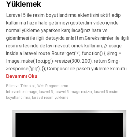
Yüklemek
Laravel 5 ile resim boyutlandırma eklentisini aktif edip
kullanıma hazır hale getirmeyi gösterdim video içinde
normal yükleme yaparken karşılacağınız hata ve
giderilmesi ile ilgili detayıda anlattım.Gereksinimler ile ilgili
resmi sitesinde detay mevcut örnek kullanım; // usage
inside a laravel route Route::get('/', function() { $img =
Image::make('foo.jpg')->resize(300, 200); return $img-
>response(‘jpg’); }); Composer ile paketi yükleme komutu...
Devamını Oku
Bilim ve Teknoloji
,
Web Programlama
Intervention Image
,
laravel 5
,
laravel 5 image resizer
,
laravel 5 resim
boyutlandırma
,
laravel resim yükleme