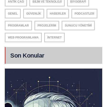
ANTIK ÇAĞ
BILIM VE TEKNOLOJI
BIYOGRAFI
GENEL
GÜVENLIK
HABERLER
PODCASTLER
PROGRAMLAR
PROJELERIM
SUNUCU YÖNETIMI
WEB PROGRAMLAMA
İNTERNET
Son Konular