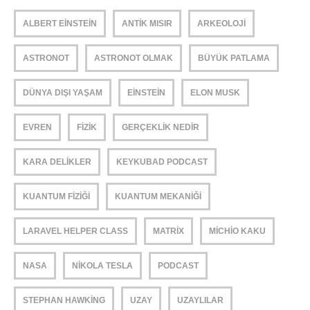
ALBERT EINSTEIN
ANTIK MISIR
ARKEOLOJI
ASTRONOT
ASTRONOT OLMAK
BÜYÜK PATLAMA
DÜNYA DIŞI YAŞAM
EINSTEIN
ELON MUSK
EVREN
FIZIK
GERÇEKLIK NEDIR
KARA DELIKLER
KEYKUBAD PODCAST
KUANTUM FIZIĞI
KUANTUM MEKANIĞI
LARAVEL HELPER CLASS
MATRIX
MICHIO KAKU
NASA
NIKOLA TESLA
PODCAST
STEPHAN HAWKING
UZAY
UZAYLILAR