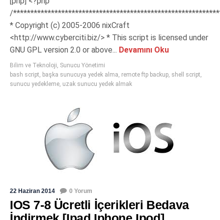
[php] <?php
/************************************************************
* Copyright (c) 2005-2006 nixCraft
<http://www.cyberciti.biz/> * This script is licensed under
GNU GPL version 2.0 or above...
Devamını Oku
Bilim ve Teknoloji
,
Sunucu Yönetimi
bash script
,
başka sunucuya yedek alma
,
remote ftp backup
,
shell script
,
sunucu yedekleme
,
uzak sunucu yedek almak
22 Haziran 2014
0 Yorum
IOS 7-8 Ücretli İçerikleri Bedava
İndirmek [Ipad,Iphone,Ipod]