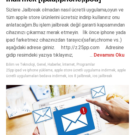
Sizlere Jailbreak olmadan nasıl ücretli uygulama,oyun ve
tüm apple store ürünlerini ücretsiz indirip kullanırız onu
anlatacağım.Bu işlem jailbreak değil garanti kapsamından
cihazınızı çıkarmaz merak etmeyin. İlk önce iphone yada
ipad farketmez cihazınızdan tarayıcı(safari,chrome vs..)
aşağıdaki adrese giriniz. http://z.25pp.com Adresine
gidip resimdeki yazıya tıklayınız; ...
Devamını Oku
Bilim ve Teknoloji
,
Genel
,
Haberler
,
İnternet
,
Programlar
25pp ipad ve iphone yükleme
,
apple store ücretli uygulama indirmek
,
apple
ücretli uygulamaları bedava indirmek
,
ios 8 jailbreak
,
ios jailbreak