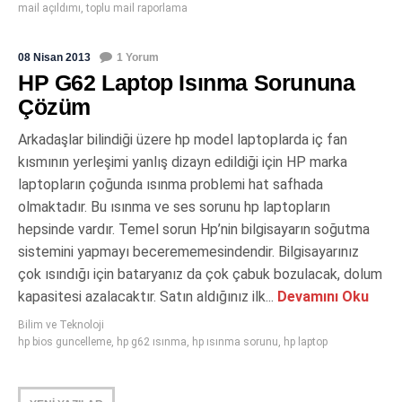
mail açıldımı
,
toplu mail raporlama
08 Nisan 2013
1 Yorum
HP G62 Laptop Isınma Sorununa
Çözüm
Arkadaşlar bilindiği üzere hp model laptoplarda iç fan
kısmının yerleşimi yanlış dizayn edildiği için HP marka
laptopların çoğunda ısınma problemi hat safhada
olmaktadır. Bu ısınma ve ses sorunu hp laptopların
hepsinde vardır. Temel sorun Hp’nin bilgisayarın soğutma
sistemini yapmayı becerememesindendir. Bilgisayarınız
çok ısındığı için bataryanız da çok çabuk bozulacak, dolum
kapasitesi azalacaktır. Satın aldığınız ilk...
Devamını Oku
Bilim ve Teknoloji
hp bios guncelleme
,
hp g62 ısınma
,
hp ısınma sorunu
,
hp laptop