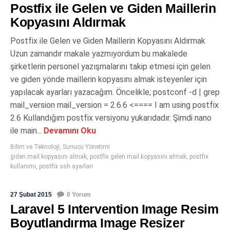
Postfix ile Gelen ve Giden Maillerin
Kopyasını Aldırmak
Postfix ile Gelen ve Giden Maillerin Kopyasını Aldırmak
Uzun zamandır makale yazmıyordum bu makalede
şirketlerin personel yazışmalarını takip etmesi için gelen
ve giden yönde maillerin kopyasını almak isteyenler için
yapılacak ayarları yazacağım. Öncelikle; postconf -d | grep
mail_version mail_version = 2.6.6 <==== I am using postfix
2.6 Kullandığım postfix versiyonu yukarıdadır. Şimdi nano
ile main...
Devamını Oku
Bilim ve Teknoloji
,
Sunucu Yönetimi
giden mail kopyasını almak
,
postfix gelen mail kopyasını almak
,
postfix
kullanımı
,
postfix ssh ayarları
27 Şubat 2015
0 Yorum
Laravel 5 Intervention Image Resim
Boyutlandırma Image Resizer