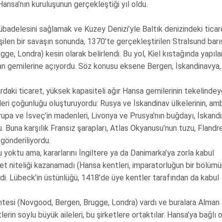
 Hansa’nın kuruluşunun gerçekleştiği yıl oldu.
mübadelesini sağlamak ve Kuzey Denizi’yle Baltık denizindeki ticar
işilen bir savaşın sonunda, 1370’te gerçekleştirilen Stralsund barı
, Londra) kesin olarak belirlendi. Bu yol, Kiel kıstağında yapıla
an gemilerine açıyordu. Söz konusu eksene Bergen, İskandinavya
ardaki ticaret, yüksek kapasiteli ağır Hansa gemilerinin tekelindeyd
eri çoğunluğu oluşturuyordu: Rusya ve İskandinav ülkelerinin, amb
rupa ve İsveç’in madenleri, Livonya ve Prusya’nın buğdayı, İskand
du. Buna karşılık Fransız şarapları, Atlas Okyanusu’nun tuzu, Flandr
 gönderiliyordu.
u yoktu ama, kararlarını İngiltere ya da Danimarka’ya zorla kabul
vlet niteliği kazanamadı (Hansa kentleri, imparatorluğun bir bölüm
di. Lübeck’in üstünlüğü, 1418’de üye kentler tarafından da kabul
ntesi (Novgood, Bergen, Brugge, Londra) vardı ve buralara Alman
erin soylu büyük aileleri, bu şirketlere ortaktılar. Hansa’ya bağlı 