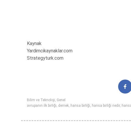
Kaynak
Yardimcikaynaklar.com
Strategyturk.com
Bilim ve Teknoloji
,
Genel
avrupanın ilk birliği
,
dernek
,
hansa birliği
,
hansa birliği nedir
,
hansa 