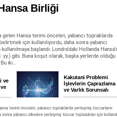
 Hansa Birliği
 gelen Hansa terimi önceleri, yabancı topraklarda
 belirtmek için kullanılıyordu, daha sonra yabancı
n kullanılmaya başlandı: Londra’daki Hollanda Hansa’
I. yy.) gibi. Buna koşut olarak, başka yerlerde olduğu 
u iki...
Kakutani Problemi
i ve
İşlevlerin Çaprazlama
 ve
ve Varlık Sorunsalı
nsa terimi önceleri, yabancı topraklarda yerleşmiş tüccarların
aha sonra yabancı ülkelere yerleşmiş tüccar toplulukları için kullan