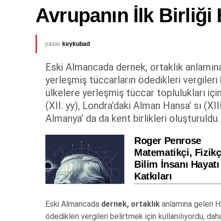
Avrupanın İlk Birliği
yazar
keykubad
Eski Almancada dernek, ortaklık anlamına
yerleşmiş tüccarların ödedikleri vergileri
ülkelere yerleşmiş tüccar toplulukları içi
(XII. yy), Londra’daki Alman Hansa’ sı (XII
Almanya’ da da kent birlikleri oluşturuldu. B
Roger Penrose
Matematikçi, Fizikç
Bilim İnsanı Hayatı
Katkıları
Eski Almancada
dernek, ortaklık
anlamına gelen Ha
ödedikleri vergileri belirtmek için kullanılıyordu, d