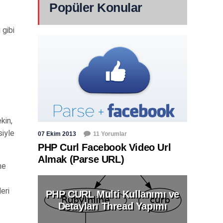
Popüler Konular
 gibi
kin,
siyle
07 Ekim 2013
11 Yorumlar
PHP Curl Facebook Video Url
Almak (Parse URL)
ne
eri
PHP CURL Multi Kullanımı ve
Detayları Thread Yapımı