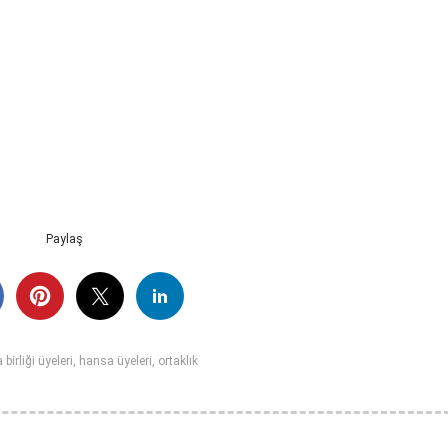
Paylaş
birliği üyeleri
,
hansa üyeleri
,
ortaklık