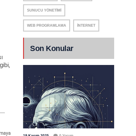
SUNUCU YÖNETIMI
WEB PROGRAMLAMA
İNTERNET
Son Konular
sı
gibi,
ılmaya
19 Kasım 2025
0 Yorum