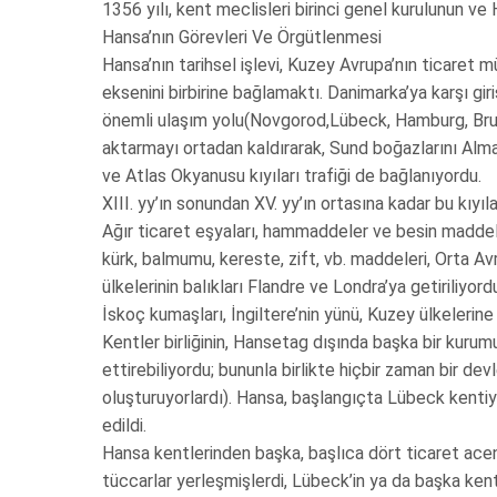
1356 yılı, kent meclisleri birinci genel kurulunun ve
Hansa’nın Görevleri Ve Örgütlenmesi
Hansa’nın tarihsel işlevi, Kuzey Avrupa’nın ticaret 
eksenini birbirine bağlamaktı. Danimarka’ya karşı gir
önemli ulaşım yolu(Novgorod,Lübeck, Hamburg, Brugge
aktarmayı ortadan kaldırarak, Sund boğazlarını Alm
ve Atlas Okyanusu kıyıları trafiği de bağlanıyordu.
XIII. yy’ın sonundan XV. yy’ın ortasına kadar bu kıyıl
Ağır ticaret eşyaları, hammaddeler ve besin maddel
kürk, balmumu, kereste, zift, vb. maddeleri, Orta Av
ülkelerinin balıkları Flandre ve Londra’ya getiriliyor
İskoç kumaşları, İngiltere’nin yünü, Kuzey ülkelerine
Kentler birliğinin, Hansetag dışında başka bir kurum
ettirebiliyordu; bununla birlikte hiçbir zaman bir de
oluşturuyorlardı). Hansa, başlangıçta Lübeck kentiy
edildi.
Hansa kentlerinden başka, başlıca dört ticaret ace
tüccarlar yerleşmişlerdi, Lübeck’in ya da başka kentl