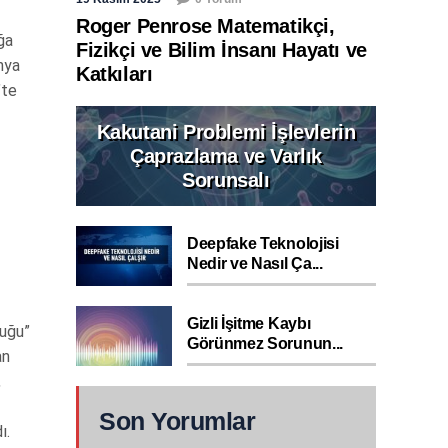
Roger Penrose Matematikçi,
ğa
Fizikçi ve Bilim İnsanı Hayatı ve
nya
Katkıları
’te
Kakutani Problemi İşlevlerin
Çaprazlama ve Varlık
Sorunsalı
Deepfake Teknolojisi
Nedir ve Nasıl Ça...
Gizli İşitme Kaybı
luğu”
Görünmez Sorunun...
an
,
Son Yorumlar
ı.