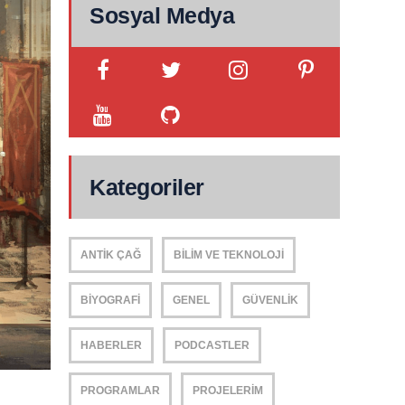
Sosyal Medya
Kategoriler
ANTIK ÇAĞ
BILIM VE TEKNOLOJI
BIYOGRAFI
GENEL
GÜVENLIK
HABERLER
PODCASTLER
PROGRAMLAR
PROJELERIM