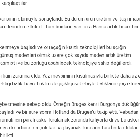
karşılaştılar.
ısının ölümüyle sonuçlandı. Bu durum ürün üretimi ve taşınması
rı derinden etkiledi. Tüm bunların yanı sıra Hansa artık ticaretini
nmeye başladı ve ortaçağın kısıtlı teknolojileri bu açığın
a gümüş madenleri olmak üzere çok sayıda maden artık üretim
smıştı ve bu zorluğu aşabilecek teknolojiye sahip değillerdi.
liğin zararına oldu. Yaz mevsiminin kısalmasıyla birlikte daha az e
eldiği balık ticareti iklim değişikliği sebebiyle balıkların göç etme
ç kaybetmesine sebep oldu. Örneğin Bruges kenti Burgonya düklüğü
başladı ve bir süre sonra Holland da Bruges’u takip etti. Vebadan
rumak için paralı asker kiralamak zorunda kalıyorlardı ve bu askerl
yısıyla kendisine en çok kâr sağlayacak tüccarın tarafında oldular.
rlikti.