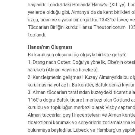
başlandı: Londra’daki Hollanda Hansa’sı (XII. yy), Lon
yerlerde olduğu gibi, Almanya’ da da kent birlikleri 
özgü, ticari ve siyasal bir örgüttür. 1343’te İsveç 
Tüccarları Birliğini kurdu: Hansa Thoutonicorum. 1
toplandı.
Hansa’nın Oluşması
Bu kuruluşun oluşumu üç olguyla birlikte gelişti:
1. Drang nach Osten: Doğu’ya yönelik, Elbe’nin ötesi
hareketi (Alman yayılma hareketi)
2. Kentleşmenin gelişmesi: Kuzey Almanya’da bu olg
kurulmasına yol açtı. Bu kentler, Baltık denizi kıyıl
3. Alman tüccarları tarafından kuzeydeki ticaret alan
1160’a doğru Baltık ticaret merkezi olan Gotland a
kuruldu ve topluluğun merkezi olarak Visby saptandı.
Alman tüccarlar, çeşitli acentelerin ve Alman kentler
ticaretlerini korumak ve senyörlerin zorlamalarına kar
bulunmaya başladılar. Lübeck ve Hamburg’un yaptık