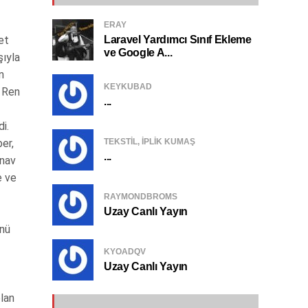
ERAY
Laravel Yardımcı Sınıf Ekleme
et
ve Google A...
şıyla
n
KEYKUBAD
, Ren
...
i.
TEKSTIL, IPLIK KUMAŞ
er,
...
inav
e ve
RAYMONDBROMS
Uzay Canlı Yayın
ünü
KYOADQV
Uzay Canlı Yayın
olan