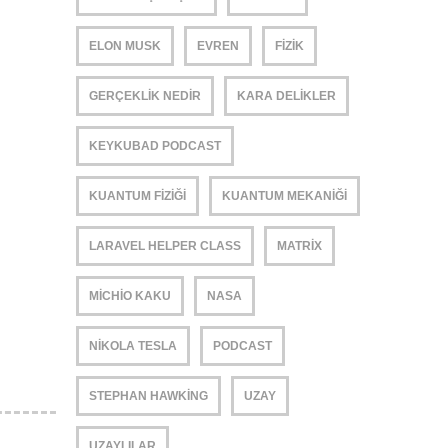
ELON MUSK
EVREN
FIZIK
GERÇEKLIK NEDIR
KARA DELIKLER
KEYKUBAD PODCAST
KUANTUM FIZIĞI
KUANTUM MEKANIĞI
LARAVEL HELPER CLASS
MATRIX
MICHIO KAKU
NASA
NIKOLA TESLA
PODCAST
STEPHAN HAWKING
UZAY
UZAYLILAR