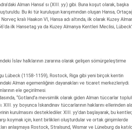
dra’daki Alman Hansa’ sı (XIII. yy.) gibi. Buna koşut olarak, başka
oluşturuldu. Bu iki tür kuruluşun karışımından oluşan Hansa, Ortaça
ve Norveç kralı Haakon VI, Hansa adı altında, ilk olarak Kuzey Alma
356’da ilk Hansetag ya da Kuzey Almanya Kentleri Meclisi, Lübeck
ndeki İslav halklarının zararına olarak gelişen sömürgeleştirme
u Lübeck (1158-1159), Rostock, Riga gibi yeni birçok kentin
arındaki Alman egemenliğinin dayanakları ve ticaret merkezleriydi.
larının ele geçirilmesi.
dasında, “Gotland’a mevsimlik olarak giden Alman tüccarlar toplu
 XIII. yy. boyunca İskandinav tüccarlarının haklarını ellerinden al
inin kurulmasını desteklediler. XIII. yy’dan başlayarak, bu kentler
şı koymak için, kent birlikleri oluşturdular ve ortak girişimlerde
ları anlaşmaya Rostock, Stralsund, Wismar ve Lüneburg da katıld