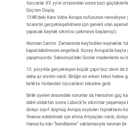
tüccarlar XV. yy’ın ortasından sonra bazı güçlüklerle 
Güçten Düşüş
1348’deki Kara Veba Avrupa nüfusunun neredeyse yar
ticaretin gerçekleşebilmesi için gerekli olan aşamala
yapacak kaynak sıkıntısı çekmeye başlamıştı.
Norman Cantor :Zamanında keşfedilen kaynaklar tüke
kapatılabilmesini engelledi. Kuzey Avrupa’da başt
yapamıyordu. Saksonya’daki Goslar madenlerini su ba
15. yüzyılda gerçekleşen küçük çaplı buz devri de bir
daha az üretim vardı. Birliğin en erken tekel haline g
birlikte Hollandalı tüccarların tekeline girdi.
Birlik üyeleri arasındaki sorunlar da Hansa’nın gü
dahil olduktan sonra Lübeck’le sıkıntılar yaşamaya 
dolayı zayıf düşmüş Avrupa soyluları topraklarını ko
finanse edebilmek için altına ihtiyaçları vardı, dola
Hansa bu kârı “kendilerine” saklamasıyla tanınan bir bi