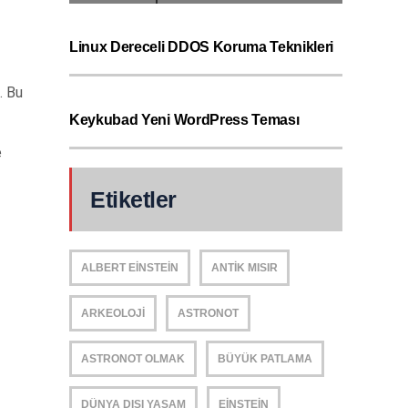
Linux Dereceli DDOS Koruma Teknikleri
. Bu
Keykubad Yeni WordPress Teması
e
Etiketler
ALBERT EINSTEIN
ANTIK MISIR
ARKEOLOJI
ASTRONOT
ASTRONOT OLMAK
BÜYÜK PATLAMA
DÜNYA DIŞI YAŞAM
EINSTEIN