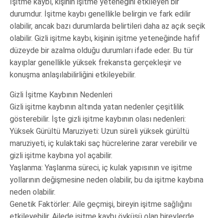
İşitme kaybı, kişinin işitme yeteneğini etkileyen bir
durumdur. İşitme kaybı genellikle belirgin ve fark edilir
olabilir, ancak bazı durumlarda belirtileri daha az açık seçik
olabilir. Gizli işitme kaybı, kişinin işitme yeteneğinde hafif
düzeyde bir azalma olduğu durumları ifade eder. Bu tür
kayıplar genellikle yüksek frekansta gerçekleşir ve
konuşma anlaşılabilirliğini etkileyebilir.
Gizli İşitme Kaybının Nedenleri
Gizli işitme kaybının altında yatan nedenler çeşitlilik
gösterebilir. İşte gizli işitme kaybının olası nedenleri:
Yüksek Gürültü Maruziyeti: Uzun süreli yüksek gürültü
maruziyeti, iç kulaktaki saç hücrelerine zarar verebilir ve
gizli işitme kaybına yol açabilir.
Yaşlanma: Yaşlanma süreci, iç kulak yapısının ve işitme
yollarının değişmesine neden olabilir, bu da işitme kaybına
neden olabilir.
Genetik Faktörler: Aile geçmişi, bireyin işitme sağlığını
etkileyebilir. Ailede işitme kaybı öyküsü olan bireylerde