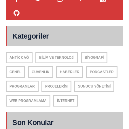
Kategoriler
ANTIK ÇAĞ
BILIM VE TEKNOLOJI
BIYOGRAFI
GENEL
GÜVENLIK
HABERLER
PODCASTLER
PROGRAMLAR
PROJELERIM
SUNUCU YÖNETIMI
WEB PROGRAMLAMA
İNTERNET
Son Konular