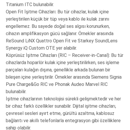
Titanium ITC bulunabilir.
Open Fit İşitme Cihazları: Bu tür cihazlar, kulak içine
yerleştirilen küçük bir tüp veya kablo ile kulak zarını
engellemez. Bu sayede doğal ses algısı korunurken,
cihazın amplifikasyon gücü sağlanır. Örnekler arasında
ReSound LiNX Quattro Open Fit ve Starkey SoundLens
Synergy iQ Custom OTE yer alabilir.
Köprüsüz İşitme Cihazları (RIC – Receiver-in-Canal): Bu tür
cihazlarda hoparlör kulak içine yerleştirilirken, ses işleme
parçaları kulağın dışına, genellikle arkada bulunan bir
bileşen içine yerleştirilir. Örnekler arasında Siemens Signia
Pure Charge&Go RIC ve Phonak Audeo Marvel RIC
bulunabilir.
İşitme cihazlarının teknolojisi sürekli gelişmektedir ve her
bir cihaz farklı özellikler sunabilir. Dijital işitme cihazları,
çevresel sesleri ayırt etme, gürültü azaltma, kablosuz
bağlantı ve akıllı telefonlarla entegrasyon gibi özelliklere
sahip olabilir.