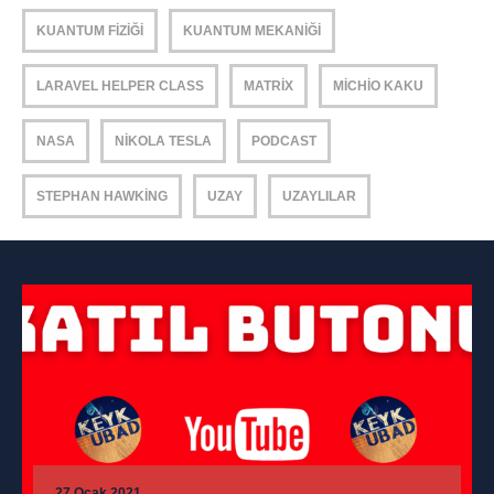
KUANTUM FIZIĞI
KUANTUM MEKANIĞI
LARAVEL HELPER CLASS
MATRIX
MICHIO KAKU
NASA
NIKOLA TESLA
PODCAST
STEPHAN HAWKING
UZAY
UZAYLILAR
27 Ocak 2021