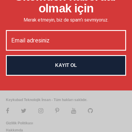
olmak için
Merak etmeyin, biz de spam'ı sevmiyoruz.
Keykubad Teknolojik İnsan - Tüm hakları saklıdır.
Gizlilik Politikası
Hakkımda