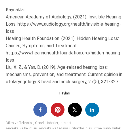
Kaynaklar
American Academy of Audiology. (2021). Invisible Hearing
Loss. https://www.audiology.org/health/invisible-hearing-
loss
Hearing Health Foundation. (2021). Hidden Hearing Loss:
Causes, Symptoms, and Treatment.
https://www.hearinghealthfoundation.org/hidden-hearing-
loss
Liu, X. Z., & Yan, D. (2019). Age-related hearing loss:
mechanisms, prevention, and treatment. Current opinion in
otolaryngology & head and neck surgery, 27(5), 321-327.
Paylaş
Bilim ve Teknoloji
,
Genel
,
Haberler
,
İnternet
Anoreksiya belirtileri
,
Anoreksiya tedavisi
,
cihazlar
,
gizli
,
iitme
,
kayb
,
kulak
,