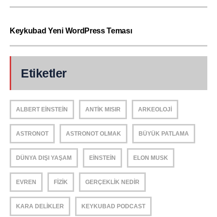
Keykubad Yeni WordPress Teması
Etiketler
ALBERT EINSTEIN
ANTIK MISIR
ARKEOLOJI
ASTRONOT
ASTRONOT OLMAK
BÜYÜK PATLAMA
DÜNYA DIŞI YAŞAM
EINSTEIN
ELON MUSK
EVREN
FIZIK
GERÇEKLIK NEDIR
KARA DELIKLER
KEYKUBAD PODCAST