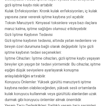
gizli işitme kaybı riski artabilir.
Kulak Enfeksiyonları: Kronik kulak enfeksiyonları, iç kulak
yapısına zarar vererek işitme kaybına yol açabilir.
Toksin Maruziyeti: Kimyasal toksinlere veya bazı ilaçlara
maruz kalma, işitme sağlığını olumsuz etkileyebilir.
Gizli İşitme Kaybının Tedavisi
Gizli işitme kaybının tedavisi, altında yatan nedenlere ve
bireyin özel durumuna bağlı olarak değişebilir. İşte gizli
işitme kaybının tedavi seçenekleri:
İşitme Cihazları: İşitme cihazları, gizli işitme kaybı yaşayan
bireyler için yaygın bir tedavi yöntemidir. Bu cihazlar, işitme
eşiğini düşük seviyelere ayarlayarak konuşma
anlaşılabilirliğini artırabilir.
Koruyucu Önlemler: Yüksek gürültü maruziyeti işitme
kaybına neden olabileceğinden, yüksek sesli ortamlarda
kulak koruyucu kullanmak veya gürültülü alanlardan uzak
durmak gibi koruyucu önlemler almak önemlidir.
Yaşam Tarzı Değişiklikleri: Sağlıklı yaşam tarzı seçimleri,